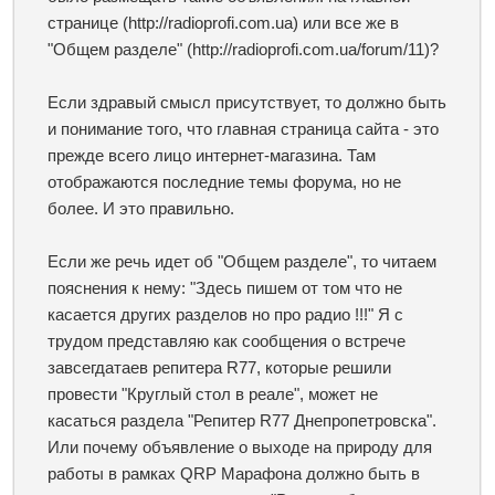
странице (http://radioprofi.com.ua) или все же в
"Общем разделе" (http://radioprofi.com.ua/forum/11)?
Если здравый смысл присутствует, то должно быть
и понимание того, что главная страница сайта - это
прежде всего лицо интернет-магазина. Там
отображаются последние темы форума, но не
более. И это правильно.
Если же речь идет об "Общем разделе", то читаем
пояснения к нему: "Здесь пишем от том что
не
касается других разделов
но про радио !!!" Я с
трудом представляю как сообщения о встрече
завсегдатаев репитера R77, которые решили
провести "Круглый стол в реале", может не
касаться раздела "Репитер R77 Днепропетровска".
Или почему объявление о выходе на природу для
работы в рамках QRP Марафона должно быть в