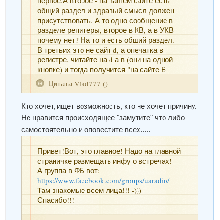
первое.А второе - на вашем сайте есть
общий раздел и здравый смысл должен
присутствовать. А то одно сообщение в
разделе репитеры, второе в КВ, а в УКВ
почему нет? На то и есть общий раздел.
В третьих это не сайт d, а опечатка в
регистре, читайте на d а в (они на одной
кнопке) и тогда получится "на сайте В
общем разделе".
Цитата
Vlad777
(
)
Как-то так
Кто хочет, ищет возможность, кто не хочет причину.
Не нравится происходящее "замутите" что либо
самостоятельно и оповестите всех.....
Привет!Вот, это главное! Надо на главной
страничке размещать инфу о встречах!
А группа в ФБ вот:
https://www.facebook.com/groups/uaradio/
Там знакомые всем лица!!! -)))
Спасибо!!!