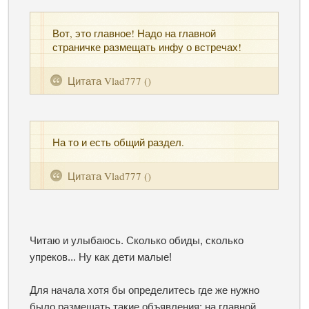
Вот, это главное! Надо на
главной
страничке
размещать инфу о встречах!
Цитата
Vlad777
(
)
На то и есть
общий раздел
.
Цитата
Vlad777
(
)
Читаю и улыбаюсь. Сколько обиды, сколько
упреков... Ну как дети малые!
Для начала хотя бы определитесь где же нужно
было размещать такие объявления: на главной