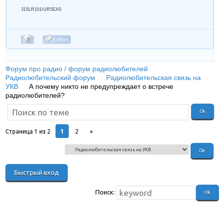
315LR101/UR5EAS
Форум про радио / форум радиолюбителей
»
Радиолюбительский форум
»
Радиолюбительская связь на
УКВ
»
А почему никто не предупреждает о встрече
радиолюбителей?
1
Страница
1
из
2
2
»
Поиск: