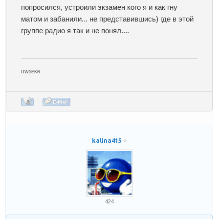
попросился, устроили экзамен кого я и как гну
матом и забанили... не представившись) где в этой
группе радио я так и не понял....
UW5EKR
kalina415
424