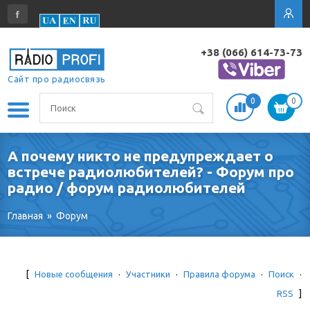
+38 (066) 614-73-73
Сайт про радиосвязь
0
0
А почему никто не предупреждает о
встрече радиолюбителей? - Форум про
радио / форум радиолюбителей
Главная
»
Форум
[
Новые сообщения
·
Участники
·
Правила форума
·
Поиск
·
RSS
]