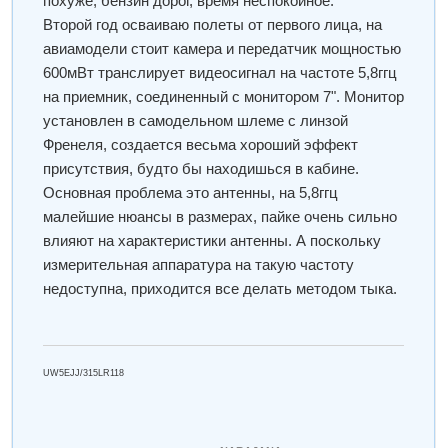
похуже, бензин дорог, время неспокойное.
Второй год осваиваю полеты от первого лица, на
авиамодели стоит камера и передатчик мощностью
600мВт транслирует видеосигнал на частоте 5,8ггц
на приемник, соединенный с монитором 7". Монитор
установлен в самодельном шлеме с линзой
Френеля, создается весьма хороший эффект
присутствия, будто бы находишься в кабине.
Основная проблема это антенны, на 5,8ггц
малейшие нюансы в размерах, пайке очень сильно
влияют на характеристики антенны. А поскольку
измерительная аппаратура на такую частоту
недоступна, приходится все делать методом тыка.
UW5EJJ/315LR118