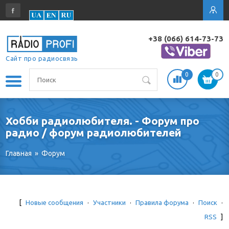
+38 (066) 614-73-73
Сайт про радиосвязь
0
0
Хобби радиолюбителя. - Форум про
радио / форум радиолюбителей
Главная
»
Форум
[
Новые сообщения
·
Участники
·
Правила форума
·
Поиск
·
RSS
]