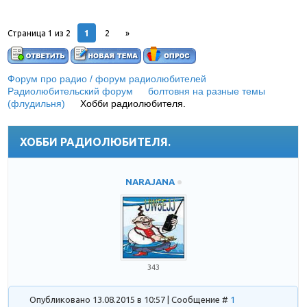
1
Страница
1
из
2
2
»
Форум про радио / форум радиолюбителей
»
Радиолюбительский форум
»
болтовня на разные темы
(флудильня)
»
Хобби радиолюбителя.
(Делимся, у кого
какое хобби помимо радиолюбительства.)
ХОББИ РАДИОЛЮБИТЕЛЯ.
NARAJANA
343
Опубликовано 13.08.2015 в 10:57 | Сообщение #
1