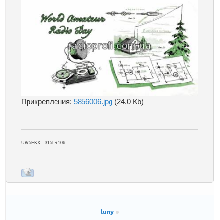
Прикрепления:
5856006.jpg
(24.0 Kb)
UW5EKX...315LR106
luny