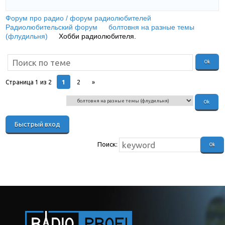
Форум про радио / форум радиолюбителей
»
Радиолюбительский форум
»
болтовня на разные темы
(флудильня)
»
Хобби радиолюбителя.
(Делимся, у кого какое
хобби помимо радиолюбительства.)
1
Страница
1
из
2
2
»
Поиск: