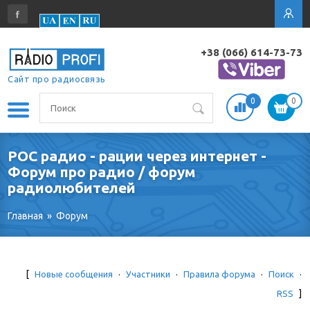
+38 (066) 614-73-73
Сайт про радиосвязь
0
0
POC радио - рации через интернет -
Форум про радио / форум
радиолюбителей
Главная
»
Форум
[
Новые сообщения
·
Участники
·
Правила форума
·
Поиск
·
RSS
]