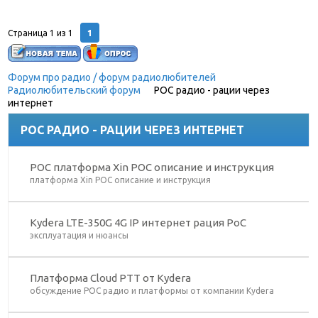
1
Страница
1
из
1
Форум про радио / форум радиолюбителей
»
Радиолюбительский форум
»
POC радио - рации через
интернет
POC РАДИО - РАЦИИ ЧЕРЕЗ ИНТЕРНЕТ
POC платформа Xin POC описание и инструкция
платформа Xin POC описание и инструкция
Kydera LTE-350G 4G IP интернет рация PoC
эксплуатация и нюансы
Платформа Cloud PTT от Kydera
обсуждение POC радио и платформы от компании Kydera