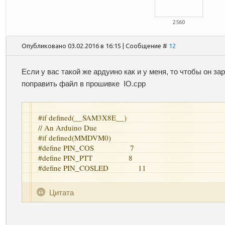
2560
Опубликовано 03.02.2016 в 16:15 | Сообщение #
12
Если у вас такой же ардуино как и у меня, то чтобы он з
поправить файл в прошивке
IO.cpp
#if defined(__SAM3X8E__)
// An Arduino Due
#if defined(MMDVM0)
#define PIN_COS 7
#define PIN_PTT 8
#define PIN_COSLED 11
Цитата