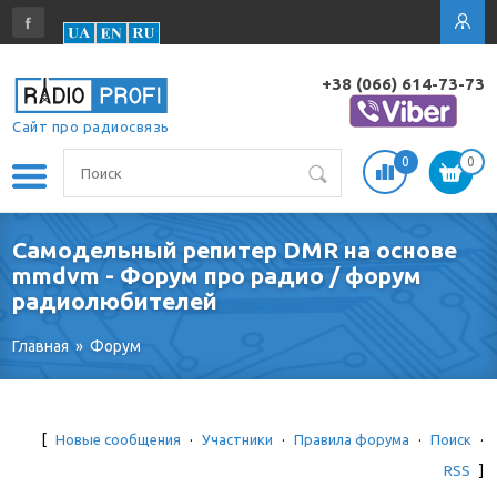
+38 (066) 614-73-73
Сайт про радиосвязь
0
0
Самодельный репитер DMR на основе
mmdvm - Форум про радио / форум
радиолюбителей
Главная
»
Форум
[
Новые сообщения
·
Участники
·
Правила форума
·
Поиск
·
RSS
]