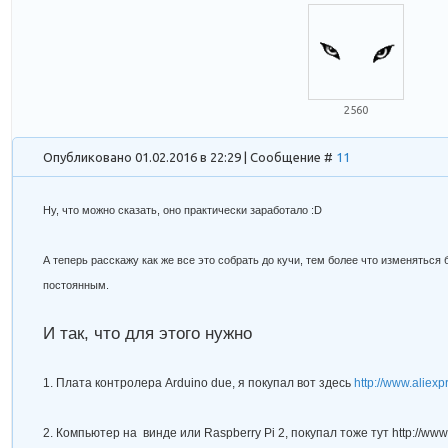
2560
Опубликовано 01.02.2016 в 22:29 | Сообщение #
11
Ну, что можно сказать, оно практически заработало :D
А теперь расскажу как же все это собрать до кучи, тем более что изменяться 
постоянным.
И так, что для этого нужно
1. Плата контролера
Arduino due
, я покупал вот здесь
http://www.aliexp
2. Компьютер на винде или
Raspberry Pi 2
, покупал тоже тут
http://ww