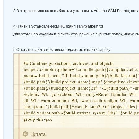
3.В открывшемся окне выбрать и установить
Arduino SAM Boards
, пос
4.Найти в установленном ПО файл
sam/platform.tx
t
Для этого необходимо включить отображение скрытых папок, иначе в
5.Открыть файл в текстовом редакторе и найти строку
## Combine gc-sections, archives, and objects
recipe.c.combine.pattern="{compiler.path}{compiler.c.elf.cm
mcpu={build.mcu} "-T{build.variant.path}/{build.ldscript}
{build.path}/{build.project_name}.map" {compiler.c.elf.ext
{build.path}/{build.project_name}.elf" "-L{build.path}" -m
sections -Wl,--gc-sections -Wl,--entry=Reset_Handler -Wl,
all -Wl,--warn-common -Wl,--warn-section-align -Wl,--war
start-group "{build.path}/syscalls_sam3.c.o" {object_files} 
{build.variant.path}/{build.variant_system_lib}" "{build.pa
group -lm -gcc
Цитата