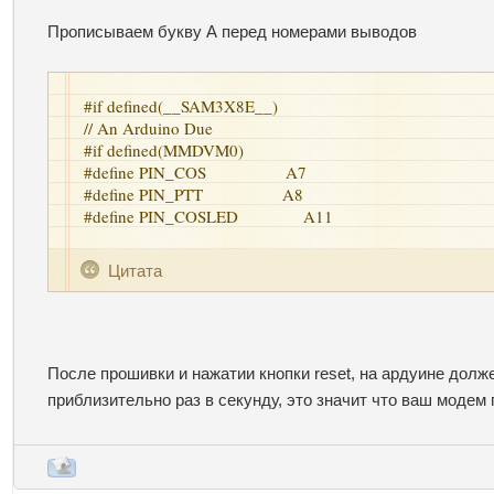
Прописываем букву А перед номерами выводов
#if defined(__SAM3X8E__)
// An Arduino Due
#if defined(MMDVM0)
#define PIN_COS A7
#define PIN_PTT A8
#define PIN_COSLED A11
Цитата
После прошивки и нажатии кнопки reset, на ардуине долж
приблизительно раз в секунду, это значит что ваш модем 