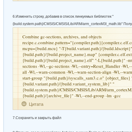
6.Изменить строку, добавив в список линкуемых библиотек
"
{build.system.path}/CMSIS/CMSIS/Lib/ARM/arm_cortexM3l_math.lib"
Получ
Combine gc-sections, archives, and objects
recipe.c.combine.pattern="{compiler.path}{compiler.c.elf.cm
mcpu={build.mcu} "-T{build.variant.path}/{build.ldscript}
{build.path}/{build.project_name}.map" {compiler.c.elf.ext
{build.path}/{build.project_name}.elf" "-L{build.path}" -m
sections -Wl,--gc-sections -Wl,--entry=Reset_Handler -Wl,
all -Wl,--warn-common -Wl,--warn-section-align -Wl,--war
start-group "{build.path}/syscalls_sam3.c.o" {object_files} 
{build.variant.path}/{build.variant_system_lib}" "
{build.system.path}/CMSIS/CMSIS/Lib/ARM/arm_cortexM3
{build.path}/{archive_file}" -Wl,--end-group -lm -gcc
Цитата
7.Сохранить и закрыть файл