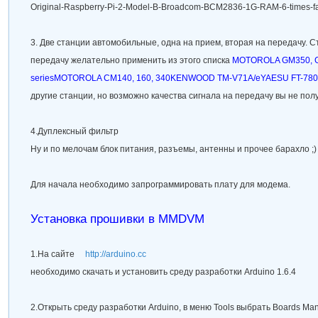
Original-Raspberry-Pi-2-Model-B-Broadcom-BCM2836-1G-RAM-6-times-fa
3.
Две станции автомобильные
, одна на прием, вторая на передачу. С
передачу желательно применить из этого списка
MOTOROLA GM350, 
seriesMOTOROLA CM140, 160, 340KENWOOD TM-V71A/eYAESU FT-7800
другие станции, но возможно качества сигнала на передачу вы не пол
4.
Дуплексный фильтр
Ну и по мелочам блок питания, разъемы, антенны и прочее барахло ;)
Для начала необходимо запрограммировать плату для модема.
Установка прошивки в MMDVM
1.На сайте
http://arduino.cc
необходимо скачать и установить среду разработки Arduino 1.6.4
2.Открыть среду разработки Arduino, в меню
Tools
выбрать
Boards Man