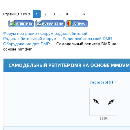
1
Страница
1
из
9
2
3
…
8
9
»
Форум про радио / форум радиолюбителей
»
Радиолюбительский форум
»
Радиолюбительский DMR
»
Оборудование для DMR
»
Самодельный репитер DMR на
основе mmdvm
(G4KLX DMR / d-STAR Repeater своими
руками)
САМОДЕЛЬНЫЙ РЕПИТЕР DMR НА ОСНОВЕ MMDVM
radioproffi1
2560