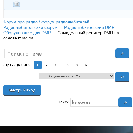
Форум про радио / форум радиолюбителей
»
Радиолюбительский форум
»
Радиолюбительский DMR
»
Оборудование для DMR
»
Самодельный репитер DMR на
основе mmdvm
(G4KLX DMR / d-STAR Repeater своими
руками)
1
Страница
1
из
9
2
3
…
8
9
»
Поиск: