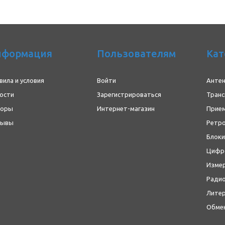
нформация
Пользователям
Кат
вила и условия
Войти
Анте
ости
Зарегистрироваться
Транс
зоры
Интернет-магазин
Прие
зывы
Ретр
Блоки
Цифро
Изме
Ради
Литер
Обме