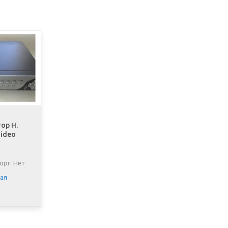
ор H.
Video
орг: Нет
ая