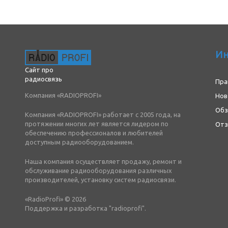
И
Сайт про
радиосвязь
Пра
Компания «RADIOPROFI»
Нов
Об
Компания «RADIOPROFI» работает с 2005 года, на
протяжении многих лет является лидером по
От
обеспечению профессионалов и любителей
доступным радиооборудованием.
Наша компания осуществляет продажу, ремонт и
обслуживание радиооборудования различных
производителей, установку систем радиосвязи.
«RadioProfi» © 2026
Поддержка и разработка "radioprofi".