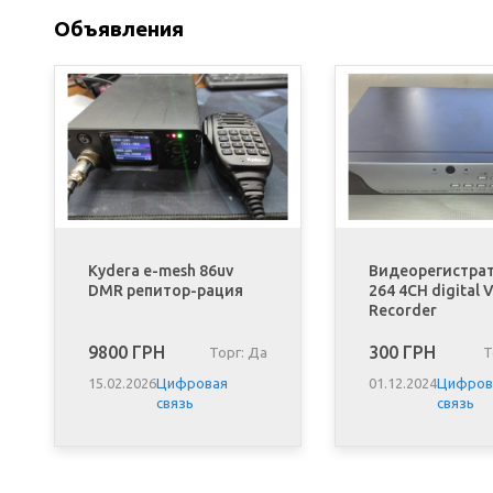
Объявления
Kydera e-mesh 86uv
Видеорегистрат
DMR репитор-рация
264 4CH digital 
Recorder
9800 ГРН
300 ГРН
Торг: Да
Т
15.02.2026
Цифровая
01.12.2024
Цифров
связь
связь