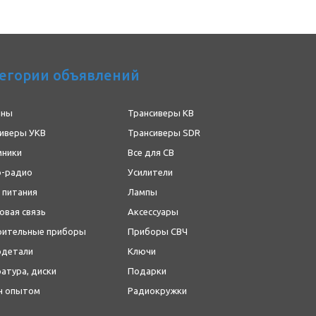
егории объявлений
нны
Трансиверы КВ
иверы УКВ
Трансиверы SDR
мники
Все для CB
о-радио
Усилители
 питания
Лампы
вая связь
Аксессуары
рительные приборы
Приборы СВЧ
одетали
Ключи
атура, диски
Подарки
н опытом
Радиокружки