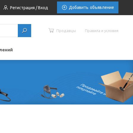
Добавить
объявление
Регистрация / Вход
Продавцы
Правила и условия
лений