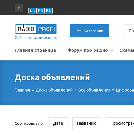
Категории
Сайт про радиосвязь
Главная страница
Форум про радио
Схемы
Доска объявлений
Главная
»
Доска объявлений
»
Все объявления
»
Цифрова
Дате
Названию
Просмотра
Сортировка по: