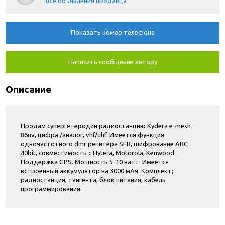
Все объявления продавца
Показать номер телефона
Написать сообщение автору
Описание
Продам супергетеродин радиостанцию Kydera e-mesh
86uv, цифра /аналог, vhf/uhf. Имеется функция
одночастотного dmr репитера SFR, шифрование ARC
40bit, совместимость с Hytera, Motorola, Kenwood.
Поддержка GPS. Мощность 5-10 ватт. Имеется
встроенный аккумулятор на 3000 мАч. Комплект;
радиостанция, тангента, блок питания, кабель
программирования.