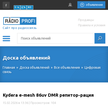
объявление
Продавцы
Правила и условия
Сайт про радиосвязь
Доска объявлений
Главная
»
Доска объявлений
»
Все объявления
»
Цифровая
связь
Kydera e-mesh 86uv DMR репитор-рация
15.02.2026 в 13:36
| Просмотров: 104