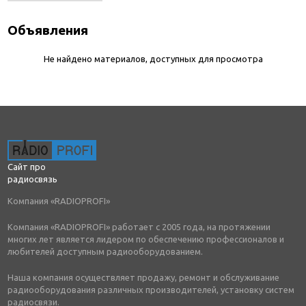
Объявления
Не найдено материалов, доступных для просмотра
Сайт про
радиосвязь
Компания «RADIOPROFI»
Компания «RADIOPROFI» работает с 2005 года, на протяжении
многих лет является лидером по обеспечению профессионалов и
любителей доступным радиооборудованием.
Наша компания осуществляет продажу, ремонт и обслуживание
радиооборудования различных производителей, установку систем
радиосвязи.