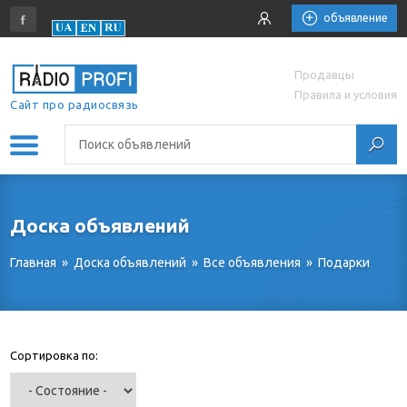
объявление
Продавцы
Правила и условия
Сайт про радиосвязь
Доска объявлений
Главная
»
Доска объявлений
»
Все объявления
»
Подарки
Сортировка по: