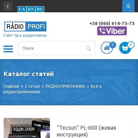
+38 (066) 614-73-73
Сайт про радиосвязь
0
0
Каталог статей
Главная
»
Статьи
»
РАДИОПРИЕМНИКИ
»
Всё о
радиоприемниках
“Tecsun” PL-600 (живая
30.06.2009
инструкция)