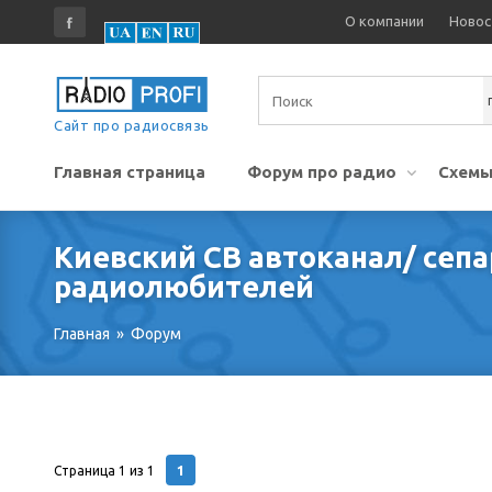
О компании
Новос
Сайт про радиосвязь
Главная страница
Форум про радио
Схемы
Киевский СВ автоканал/ сепа
радиолюбителей
Главная
»
Форум
1
Страница
1
из
1