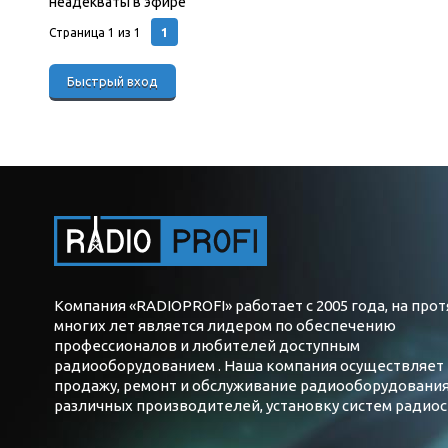
неадекваты в эфире
(Неадекватное поведение некоторых
1
Страница
1
из
1
Компания «RADIOPROFI» работает с 2005 года, на про
многих лет является лидером по обеспечению
профессионалов и любителей доступным
радиооборудованием . Наша компания осуществляет
продажу, ремонт и обслуживание радиооборудовани
различных производителей, установку систем радиос