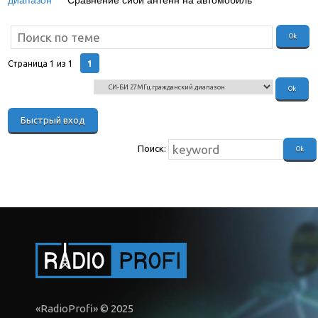
диапазон
»
Сравнение сиби антенн на автомобиль
(Storm
Magnum)
1
Страница
1
из
1
Поиск:
«RadioProfi» © 2025