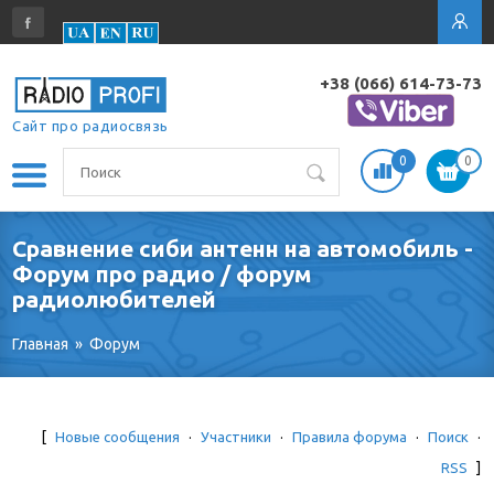
+38 (066) 614-73-73
Сайт про радиосвязь
0
0
Сравнение сиби антенн на автомобиль -
Форум про радио / форум
радиолюбителей
Главная
»
Форум
[
Новые сообщения
·
Участники
·
Правила форума
·
Поиск
·
RSS
]