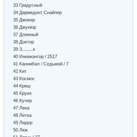
33 Градусный
34 Дармедонт Снайпер
35 Джокер
36 Джуніор
37 Длинный
38 Доктор
39 З.........к
40 Инквизитор / 2517
41 Каннибал / Седьмой / 7
42 Кит
43 Космос
44 Креш
45 Круиз
46 Кучер
47 Лека
48 Летка
49 Лидер
50 Люк