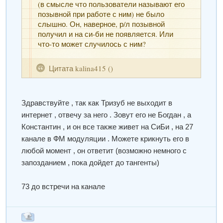
(в смысле что пользователи называют его
позывной при работе с ним) не было
слышно. Он, наверное, р/л позывной
получил и на си-би не появляется. Или
что-то может случилось с ним?
Цитата
kalina415
(
)
Здравствуйте , так как Тризуб не выходит в
интернет , отвечу за него . Зовут его не Богдан , а
Константин , и он все также живет на СиБи , на 27
канале в ФМ модуляции . Можете крикнуть его в
любой момент , он ответит (возможно немного с
запозданием , пока дойдет до тангенты)
73 до встречи на канале