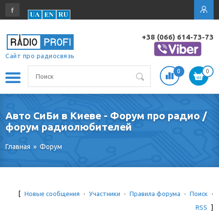
+38 (066) 614-73-73
Сайт про радиосвязь
0
0
Авто СиБи в Киеве - Форум про радио /
форум радиолюбителей
Главная
»
Форум
[
Новые сообщения
·
Участники
·
Правила форума
·
Поиск
·
RSS
]