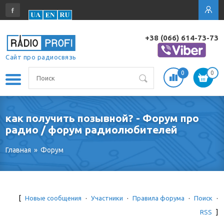
+38 (066) 614-73-73
Сайт про радиосвязь
0
0
как получить позывной? - Форум про
радио / форум радиолюбителей
Главная
»
Форум
[
Новые сообщения
·
Участники
·
Правила форума
·
Поиск
·
RSS
]