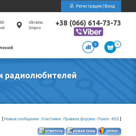
Регистрация / Вход
+38 (066) 614-73-73
:00
Ukraine,
ной
Dnipro
0
0
лений
рум радиолюбителей
[
Новые сообщения
·
Участники
·
Правила форума
·
Поиск
·
RSS
]