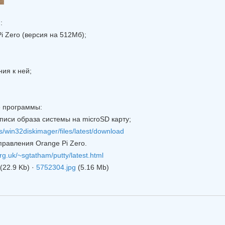
:
i Zero (версия на 512Мб);
ния к ней;
.
е программы:
записи образа системы на microSD карту;
ts/win32diskimager/files/latest/download
правления Orange Pi Zero.
rg.uk/~sgtatham/putty/latest.html
(22.9 Kb)
·
5752304.jpg
(5.16 Mb)