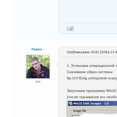
Павел
Опубликовано 30.01.2018 в 21:
1. Установка операционной 
Скачиваем образ системы:
ftp://rrf.f5nlg.ovh/spotnik-ora
639
Запускаем программу Win32 
(после скачивания его необ