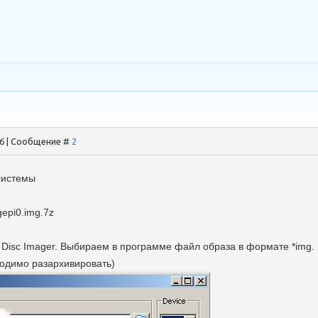
46 | Сообщение #
2
системы
ngepi0.img.7z
Disc Imager. Выбираем в программе файл образа в формате *img.
ходимо разархивировать)