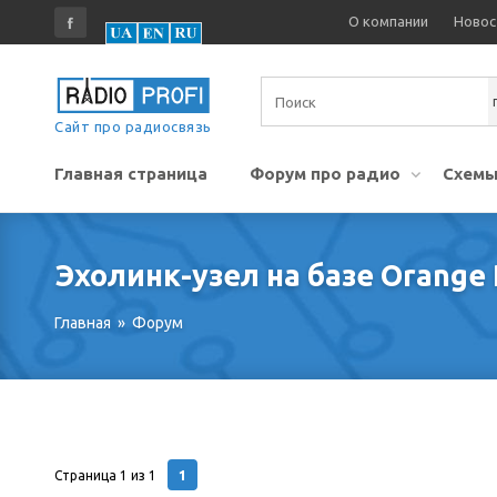
О компании
Новос
Сайт про радиосвязь
Главная страница
Форум про радио
Схемы
Эхолинк-узел на базе Orange
Главная
»
Форум
1
Страница
1
из
1