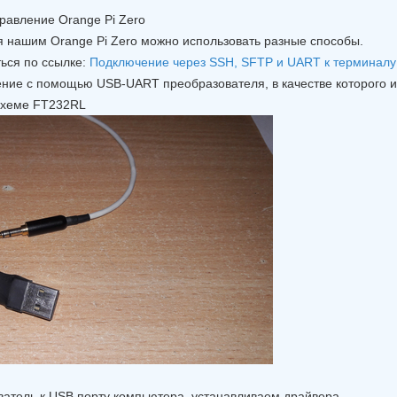
правление Orange Pi Zero
 нашим Orange Pi Zero можно использовать разные способы.
ься по ссылке:
Подключение через SSH, SFTP и UART к терминалу Li
ение с помощью USB-UART преобразователя, в качестве которого 
схеме FT232RL
атель к USB порту компьютера, устанавливаем драйвера.