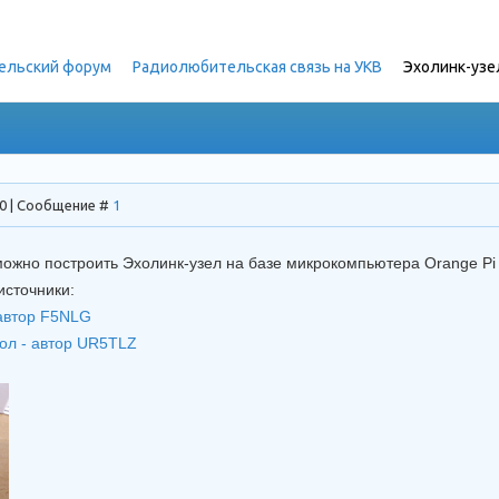
ельский форум
»
Радиолюбительская связь на УКВ
»
Эхолинк-узел
30 | Сообщение #
1
 можно построить Эхолинк-узел на базе микрокомпьютера Orange Pi 
источники:
автор F5NLG
зол - автор UR5TLZ