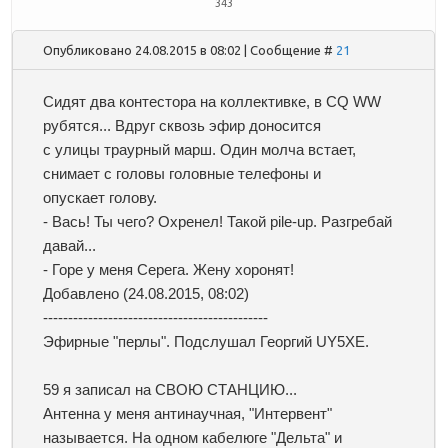
343
Опубликовано 24.08.2015 в 08:02 | Сообщение #
21
Сидят два контестора на коллективке, в CQ WW
рубятся... Вдруг сквозь эфир доносится
с улицы траурный марш. Один молча встает,
снимает с головы головные телефоны и
опускает голову.
- Вась! Ты чего? Охренел! Такой pile-up. Разгребай
давай...
- Горе у меня Серега. Жену хоронят!
Добавлено
(24.08.2015, 08:02)
---------------------------------------------
Эфирные "перлы". Подслушал Георгий UY5XE.
59 я записал на СВОЮ СТАНЦИЮ...
Антенна у меня антинаучная, "Интервент"
называется. На одном кабелюге "Дельта" и