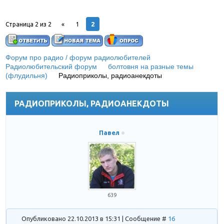
2
Страница
2
из
2
«
1
Форум про радио / форум радиолюбителей
»
Радиолюбительский форум
»
болтовня на разные темы
(флудильня)
»
Радиоприколы, радиоанекдоты
(Предлагаю,
что бы здесь только радиоюмор........)
РАДИОПРИКОЛЫ, РАДИОАНЕКДОТЫ
Павел
639
Опубликовано 22.10.2013 в 15:31 | Сообщение #
16