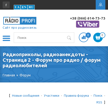
+38 (066) 614-73-73
Сайт про радиосвязь
0
0
Радиоприколы, радиоанекдоты -
Страница 2 - Форум про радио / форум
радиолюбителей
Главная
»
Форум
[
Новые сообщения
·
Участники
·
Правила форума
·
Поиск
·
RSS
]