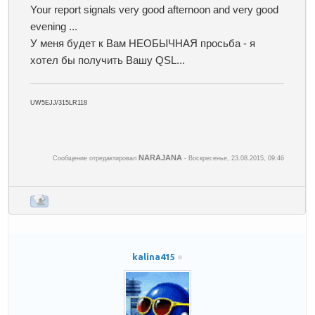
Your report signals very good afternoon and very good
evening ...
У меня будет к Вам НЕОБЫЧНАЯ просьба - я
хотел бы получить Вашу QSL...
UW5EJJ/315LR118
NARAJANA
Сообщение отредактировал
-
Воскресенье, 23.08.2015, 09:46
kalina415