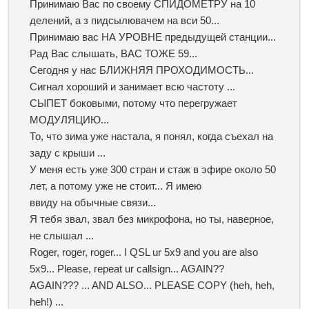
Принимаю Вас по своему СПИДОМЕТРУ на 10
делений, а з пидсылювачем на вси 50...
Принимаю вас НА УРОВНЕ предыдущей станции...
Рад Вас слышать, ВАС ТОЖЕ 59...
Сегодня у нас БЛИЖНЯЯ ПРОХОДИМОСТЬ...
Сигнал хороший и занимает всю частоту ...
СЫПЕТ боковыми, потому что перегружает
МОДУЛЯЦИЮ...
То, что зима уже настала, я понял, когда съехал на
заду с крыши ...
У меня есть уже 300 стран и стаж в эфире около 50
лет, а потому уже не стоит... Я имею
ввиду на обычные связи...
Я тебя звал, звал без микрофона, но ты, наверное,
не слышал ...
Roger, roger, roger... I QSL ur 5x9 and you are also
5x9... Please, repeat ur callsign... AGAIN??
AGAIN??? ... AND ALSO... PLEASE COPY (heh, heh,
heh!) ...