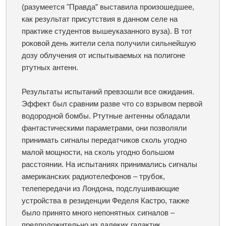
(разумеется "Правда” выставила произошедшее,
как результат присутствия в данном селе на
практике студентов вышеуказанного вуза). В тот
роковой день жители села получили сильнейшую
дозу облучения от испытываемых на полигоне
ртутных антенн.
Результаты испытаний превзошли все ожидания.
Эффект был сравним разве что со взрывом первой
водородной бомбы. Ртутные антенны обладали
фантастическими параметрами, они позволяли
принимать сигналы передатчиков сколь угодно
малой мощности, на сколь угодно большом
расстоянии. На испытаниях принимались сигналы
американских радиотелефонов – трубок,
телепередачи из Лондона, подслушивающие
устройства в резиденции Феделя Кастро, также
было принято много непонятных сигналов –
предположительно из далеких галактик.