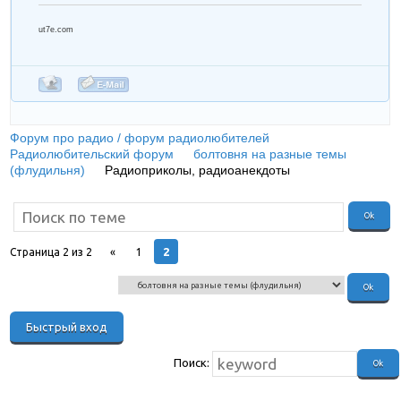
ut7e.com
Форум про радио / форум радиолюбителей
»
Радиолюбительский форум
»
болтовня на разные темы
(флудильня)
»
Радиоприколы, радиоанекдоты
(Предлагаю,
что бы здесь только радиоюмор........)
2
Страница
2
из
2
«
1
Поиск: