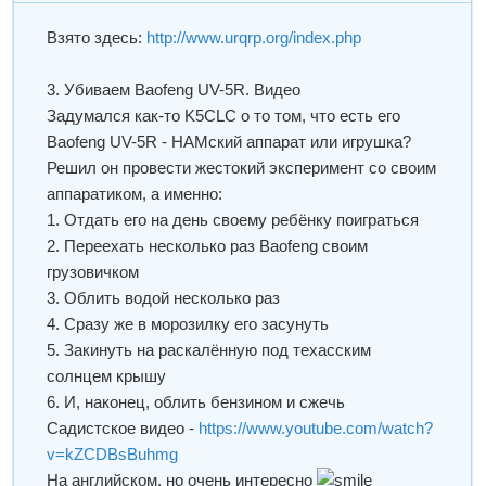
Взято здесь:
http://www.urqrp.org/index.php
3. Убиваем Baofeng UV-5R. Видео
Задумался как-то K5CLC о то том, что есть его
Baofeng UV-5R - НАМский аппарат или игрушка?
Решил он провести жестокий эксперимент со своим
аппаратиком, а именно:
1. Отдать его на день своему ребёнку поиграться
2. Переехать несколько раз Baofeng своим
грузовичком
3. Облить водой несколько раз
4. Сразу же в морозилку его засунуть
5. Закинуть на раскалённую под техасским
солнцем крышу
6. И, наконец, облить бензином и сжечь
Садистское видео -
https://www.youtube.com/watch?
v=kZCDBsBuhmg
На английском, но очень интересно