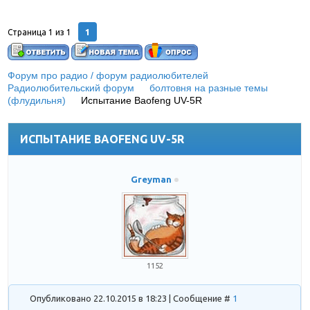
1
Страница
1
из
1
Форум про радио / форум радиолюбителей
»
Радиолюбительский форум
»
болтовня на разные темы
(флудильня)
»
Испытание Baofeng UV-5R
(И в воде не
тонет, и в огне)
ИСПЫТАНИЕ BAOFENG UV-5R
Greyman
1152
Опубликовано 22.10.2015 в 18:23 | Сообщение #
1