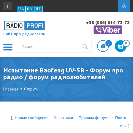
+38 (066) 614-73-73
Сайт про радиосвязь
0
0
Испытание Baofeng UV-5R - Форум про
радио / форум радиолюбителей
Главная
»
Форум
[
Новые сообщения
·
Участники
·
Правила форума
·
Поиск
·
RSS
]