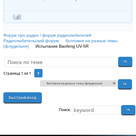
Форум про радио / форум радиолюбителей
»
Радиолюбительский форум
»
болтовня на разные темы
(флудильня)
»
Испытание Baofeng UV-5R
(И в воде не тонет, и
в огне)
1
Страница
1
из
1
Поиск: