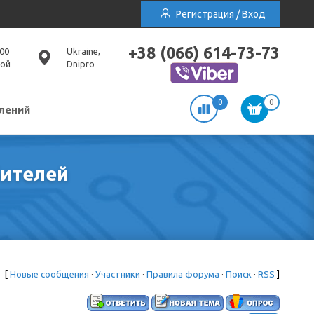
Регистрация / Вход
+38 (066) 614-73-73
:00
Ukraine,
ной
Dnipro
0
0
лений
бителей
[
Новые сообщения
·
Участники
·
Правила форума
·
Поиск
·
RSS
]