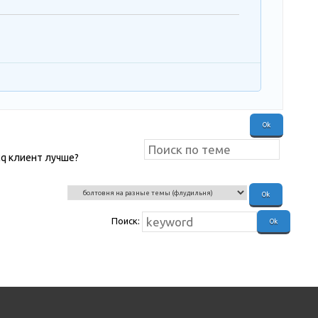
cq клиент лучше?
(вот
Поиск: