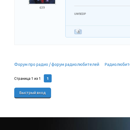
639
UW5EDP
Форум про радио / форум радиолюбителей
»
Радиолюбит
думаю)
1
Страница
1
из
1