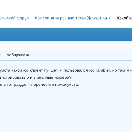
ельский форум
»
болтовня на разные темы (флудильня)
»
Какой i
41 | Сообщение #
1
йста какой icq клиент лучше? Я пользовался icq rambler, но там м
регистрировать 6 и 7 значные номера?
не в тот раздел - перенесите пожалуйста.