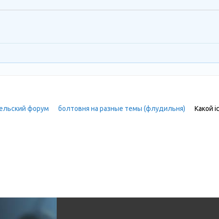
ельский форум
»
болтовня на разные темы (флудильня)
»
Какой i