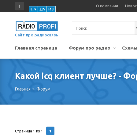
О компании
Новос
Сайт про радиосвязь
Главная страница
Форум про радио
Схемы
Какой icq клиент лучше? - Ф
Главная
»
Форум
1
Страница
1
из
1