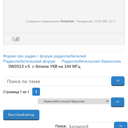
Greyman
Сообщение отредактировал
-
Понедельник, 15.06.2020, 11:27
Форум про радио / форум радиолюбителей
»
Радиолюбительский форум
»
Радиолюбительская барахолка
»
SW2013 v.5. с блоком УКВ на 144 МГц
(Продаю свой
проверенный в работе трансивер.)
1
Страница
1
из
1
Поиск: