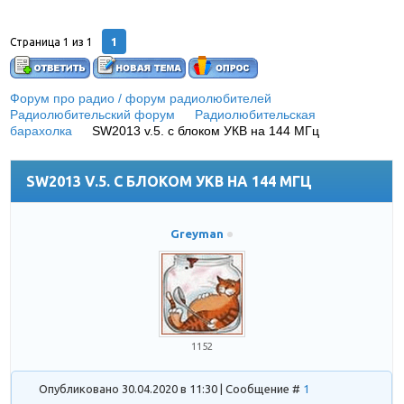
1
Страница
1
из
1
Форум про радио / форум радиолюбителей
»
Радиолюбительский форум
»
Радиолюбительская
барахолка
»
SW2013 v.5. с блоком УКВ на 144 МГц
(Продаю
свой проверенный в работе трансивер.)
SW2013 V.5. С БЛОКОМ УКВ НА 144 МГЦ
Greyman
1152
Опубликовано 30.04.2020 в 11:30 | Сообщение #
1