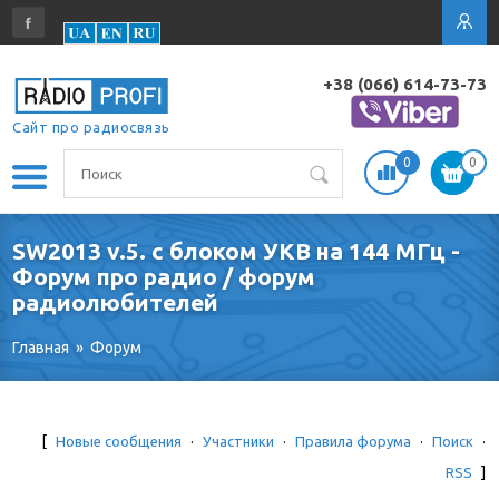
+38 (066) 614-73-73
Сайт про радиосвязь
0
0
SW2013 v.5. с блоком УКВ на 144 МГц -
Форум про радио / форум
радиолюбителей
Главная
»
Форум
[
Новые сообщения
·
Участники
·
Правила форума
·
Поиск
·
RSS
]