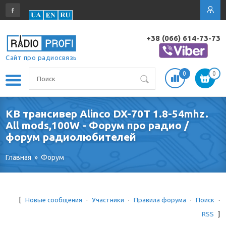
+38 (066) 614-73-73
Сайт про радиосвязь
0
0
КВ трансивер Alinco DX-70T 1.8-54mhz.
All mods,100W - Форум про радио /
форум радиолюбителей
Главная
»
Форум
[
Новые сообщения
·
Участники
·
Правила форума
·
Поиск
·
RSS
]