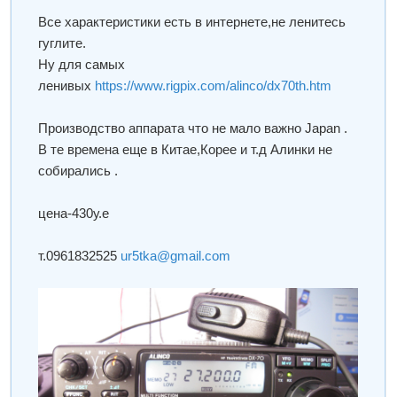
Все характеристики есть в интернете,не ленитесь
гуглите.
Ну для самых
ленивых
https://www.rigpix.com/alinco/dx70th.htm
Производство аппарата что не мало важно Japan .
В те времена еще в Китае,Корее и т.д Алинки не
собирались .
цена-430у.е
т.0961832525
ur5tka@gmail.com