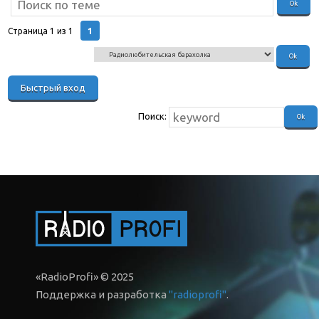
1
Страница
1
из
1
Поиск:
«RadioProfi» © 2025
Поддержка и разработка
"radioprofi"
.