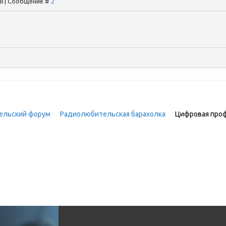
28 | Сообщение #
2
ельский форум
»
Радиолюбительская барахолка
»
Цифровая проф