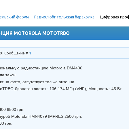
ельский форум
»
Радиолюбительская барахолка
»
Цифровая проф
НЦИЯ MOTOROLA MOTOTRBO
10 | Сообщение #
1
ональную радиостанцию Motorola DM4400.
ла такси.
т на фото, отсутствует только антенна.
toTRBO Диапазон частот : 136-174 МГц (VHF), Мощность : 45 Вт
4400
8500 грн.
атурой Motorola HMN4079 IMPRES
2500 грн.
00 грн.