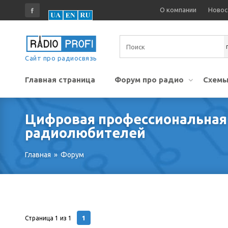
О компании
Новос
Сайт про радиосвязь
Главная страница
Форум про радио
Схемы
Цифровая профессиональная 
радиолюбителей
Главная
»
Форум
1
Страница
1
из
1