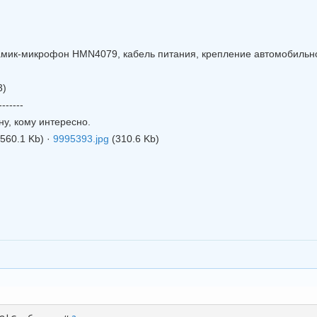
мик-микрофон HMN4079, кабель питания, крепление автомобильн
3)
-------
у, кому интересно.
(560.1 Kb)
·
9995393.jpg
(310.6 Kb)