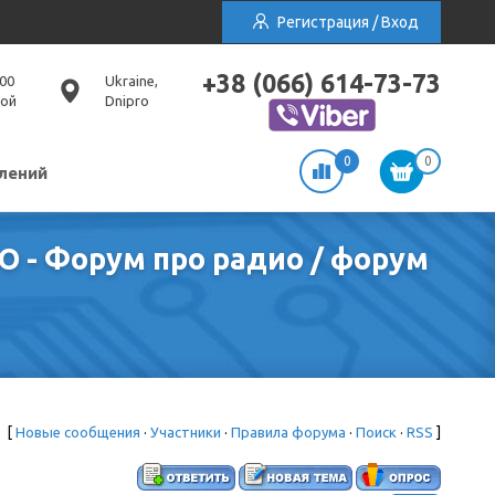
Регистрация / Вход
+38 (066) 614-73-73
:00
Ukraine,
ной
Dnipro
0
0
лений
 - Форум про радио / форум
[
Новые сообщения
·
Участники
·
Правила форума
·
Поиск
·
RSS
]