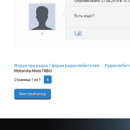
Опубликовано 27.08.2019 в 15:
Есть еще?
4
Форум про радио / форум радиолюбителей
»
Радиолюбит
Motorola MotoTRBO
(Motorola MotoTRBO DM4400)
1
Страница
1
из
1