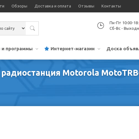
ти
Обзоры
Доставка и оплата
Отзывы
Контакты
Пн-Пт 10:00-18
Сб-Вс - Выход
 и программы
Интернет-магазин
Доска объяв
радиостанция Motorola MotoTRBO