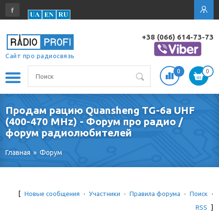
+38 (066) 614-73-73
Сайт про радиосвязь
0
0
Продам рацию Quansheng TG-6a UHF
(400-470 MHz) - Форум про радио /
форум радиолюбителей
Главная
»
Форум
[
Новые сообщения
·
Участники
·
Правила форума
·
Поиск
·
RSS
]