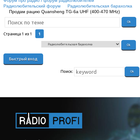
Форум про радио / форум радиолюбителей
»
Радиолюбительский форум
»
Радиолюбительская барахолка
»
Продам рацию Quansheng TG-6a UHF (400-470 MHz)
1
Страница
1
из
1
Поиск: