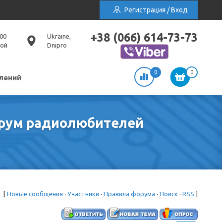
Регистрация / Вход
+38 (066) 614-73-73
:00
Ukraine,
ной
Dnipro
0
0
лений
форум радиолюбителей
[
Новые сообщения
·
Участники
·
Правила форума
·
Поиск
·
RSS
]