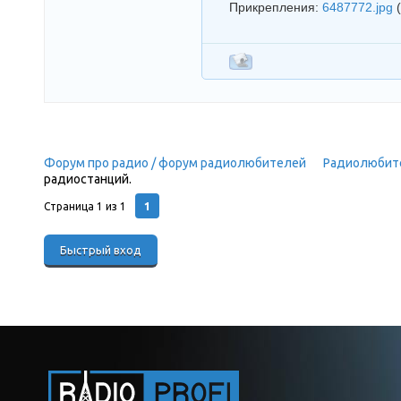
Прикрепления:
6487772.jpg
Форум про радио / форум радиолюбителей
»
Радиолюбит
радиостанций.
1
Страница
1
из
1