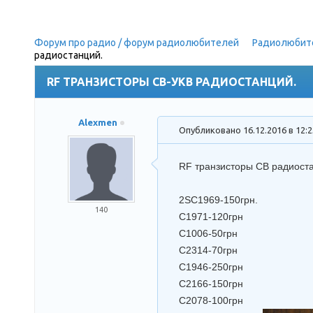
Форум про радио / форум радиолюбителей
»
Радиолюбит
радиостанций.
RF ТРАНЗИСТОРЫ СВ-УКВ РАДИОСТАНЦИЙ.
Alexmen
Опубликовано 16.12.2016 в 12:
RF транзисторы СВ радиоста
2SC1969-150грн.
140
C1971-120грн
C1006-50грн
C2314-70грн
C1946-250грн
C2166-150грн
C2078-100грн