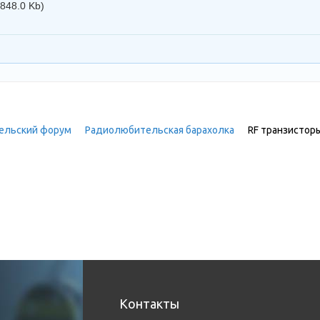
(848.0 Kb)
ельский форум
»
Радиолюбительская барахолка
»
RF транзистор
Контакты