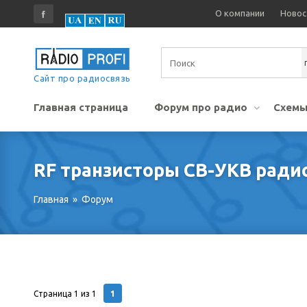
О компании
Новос
Сайт про радиосвязь
Главная страница
Форум про радио
Схемы
RF транзисторы СВ-УКВ ради
Главная
»
Форум
1
Страница
1
из
1