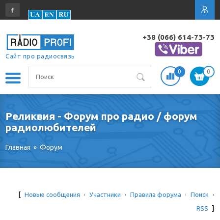
+38 (066) 614-73-73
Сайт про радиосвязь
0
0
Реликвия - Форум про радио / форум
радиолюбителей
Главная
»
Форум
[
Новые сообщения
·
Участники
·
Правила форума
·
Поиск
·
RSS
]