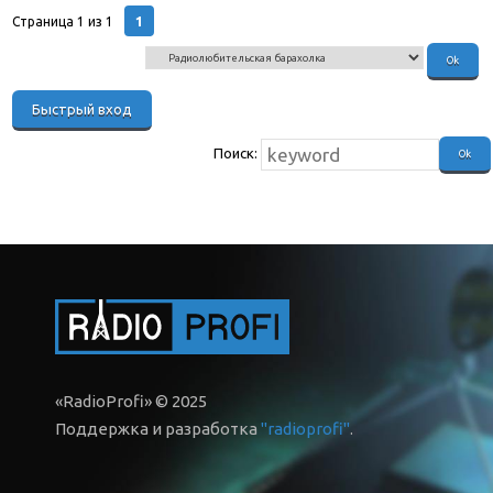
1
Страница
1
из
1
Поиск:
«RadioProfi» © 2025
Поддержка и разработка
"radioprofi"
.