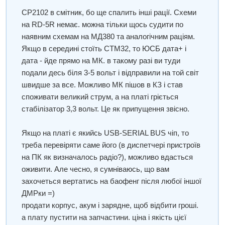
перестала включаться.
СР2102 в смітник, бо ще спалить інші рації. Схеми
на RD-5R немає. можна тільки щось судити по
наявним схемам на МД380 та аналогічним раціям.
Якщо в середині стоїть СТМ32, то ЮСБ дата+ і
дата - йде прямо на МК. в такому разі ви туди
подали десь біля 3-5 вольт і відправили на той світ
швидше за все. Можливо МК пішов в КЗ і став
споживати великий струм, а на платі гріється
стабілізатор 3,3 вольт. Це як припущення звісно.
Якщо на платі є якийсь USB-SERIAL BUS чіп, то
треба перевіряти саме його (в диспетчері пристроїв
на ПК як визначалось радіо?), можливо вдасться
оживити. Але чесно, я сумніваюсь, що вам
захочеться вертатись на баофенг після любої іншої
ДМРки =)
продати корпус, акум і зарядне, щоб відбити гроші.
а плату пустити на запчастини. ціна і якість цієї