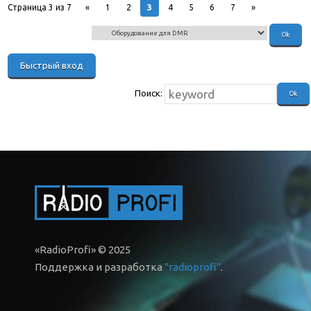
3
Страница
3
из
7
«
1
2
4
5
6
7
»
Поиск:
«RadioProfi» © 2025
Поддержка и разработка
"radioprofi"
.