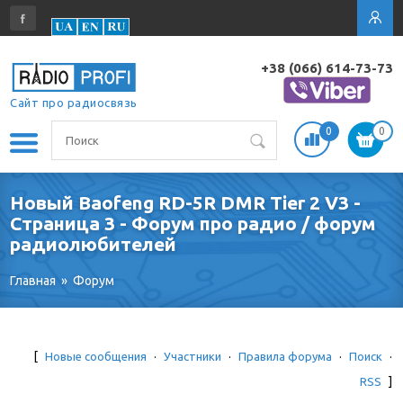
+38 (066) 614-73-73
Сайт про радиосвязь
0
0
Новый Baofeng RD-5R DMR Tier 2 V3 -
Страница 3 - Форум про радио / форум
радиолюбителей
Главная
»
Форум
[
Новые сообщения
·
Участники
·
Правила форума
·
Поиск
·
RSS
]