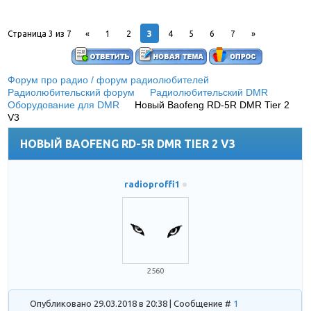
3
Страница
3
из
7
«
1
2
4
5
6
7
»
Форум про радио / форум радиолюбителей
»
Радиолюбительский форум
»
Радиолюбительский DMR
»
Оборудование для DMR
»
Новый Baofeng RD-5R DMR Tier 2
V3
(Baofeng RD-5R DMR Tier 2 обзор V3)
НОВЫЙ BAOFENG RD-5R DMR TIER 2 V3
radioproffi1
2560
Опубликовано 29.03.2018 в 20:38 | Сообщение #
1