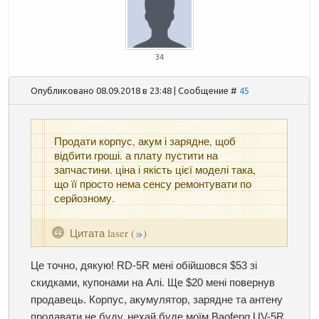
34
Опубликовано 08.09.2018 в 23:48 | Сообщение #
45
Продати корпус, акум і зарядне, щоб
відбити гроші. а плату пустити на
запчастини. ціна і якість цієї моделі така,
що її просто нема сенсу ремонтувати по
серйозному.
Цитата
laser
(
)
Це точно, дякую! RD-5R мені обійшовся $53 зі
скидками, купонами на Алі. Ще $20 мені повернув
продавець. Корпус, акумулятор, зарядне та антену
продавати не буду, нехай буде моїм Baofeng UV-5R.