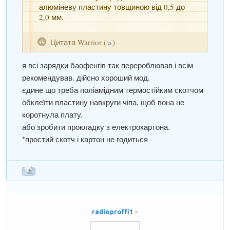
алюміневу пластину товщиною від 0,5 до
2,0 мм.
Цитата
Warrior
(
)
я всі зарядки баофенгів так перероблював і всім
рекомендував. дійсно хороший мод.
єдине що треба поліамідним термостійким скотчом
обклеїти пластину навкруги чіпа, щоб вона не
коротнула плату.
або зробити прокладку з електрокартона.
*простий скотч і картон не годиться
radioproffi1