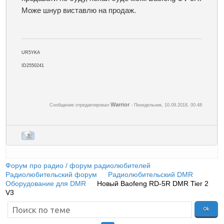
Може шнур виставлю на продаж.
UR5YKA
ID2550241
Warrior
Сообщение отредактировал
-
Понедельник, 10.09.2018, 00:48
Форум про радио / форум радиолюбителей
»
Радиолюбительский форум
»
Радиолюбительский DMR
»
Оборудование для DMR
»
Новый Baofeng RD-5R DMR Tier 2
V3
(Baofeng RD-5R DMR Tier 2 обзор V3)