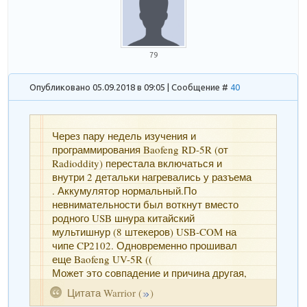
79
Опубликовано 05.09.2018 в 09:05 | Сообщение #
40
Через пару недель изучения и
программирования Baofeng RD-5R (от
Radioddity) перестала включаться и
внутри 2 детальки нагревались у разъема
. Аккумулятор нормальный.По
невнимательности был воткнут вместо
родного USB шнура китайский
мультишнур (8 штекеров) USB-COM на
чипе CP2102. Одновременно прошивал
еще Baofeng UV-5R ((
Может это совпадение и причина другая,
но в шнуре чип СР2102 тоже греется и не
Цитата
Warrior
(
)
определяется компом и рация RD-5R