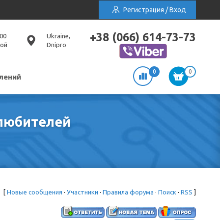
Регистрация / Вход
+38 (066) 614-73-73
:00
Ukraine,
ной
Dnipro
0
0
лений
олюбителей
[
Новые сообщения
·
Участники
·
Правила форума
·
Поиск
·
RSS
]