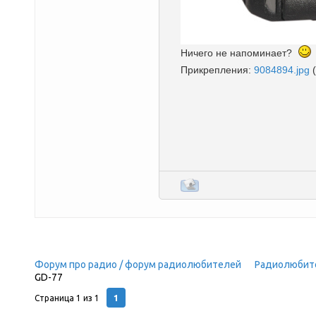
Ничего не напоминает?
Прикрепления:
9084894.jpg
Форум про радио / форум радиолюбителей
»
Радиолюбит
GD-77
(Обзор DMR Radioddity GD-77)
1
Страница
1
из
1