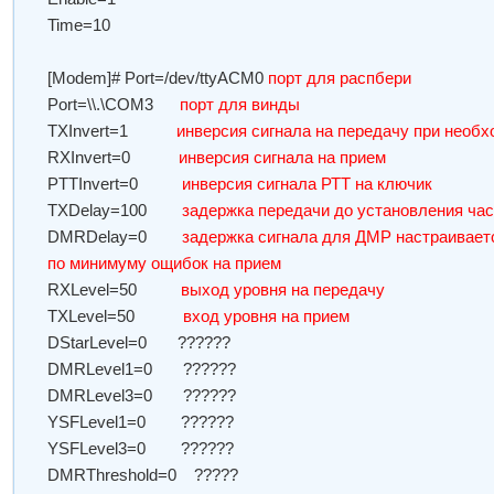
Time=10
[Modem]# Port=/dev/ttyACM0
порт для распбери
Port=\\.\COM3
порт для винды
TXInvert=1
инверсия сигнала на передачу при необ
RXInvert=0
инверсия сигнала на прием
PTTInvert=0
инверсия сигнала РТТ на ключик
TXDelay=100
задержка передачи до установления ча
DMRDelay=0
задержка сигнала для ДМР настраивает
по минимуму ощибок на прием
RXLevel=50
выход уровня на передачу
TXLevel=50
вход уровня на прием
DStarLevel=0 ??????
DMRLevel1=0 ??????
DMRLevel3=0 ??????
YSFLevel1=0 ??????
YSFLevel3=0 ??????
DMRThreshold=0 ?????