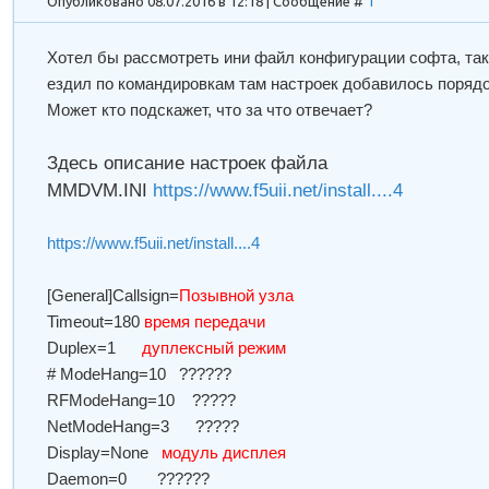
Опубликовано 08.07.2016 в 12:18 | Сообщение #
1
Хотел бы рассмотреть ини файл конфигурации софта, так
ездил по командировкам там настроек добавилось порядо
Может кто подскажет, что за что отвечает?
Здесь описание настроек файла
MMDVM.INI
https://www.f5uii.net/install....4
https://www.f5uii.net/install....4
[General]Callsign=
Позывной узла
Timeout=180
время передачи
Duplex=1
дуплексный режим
# ModeHang=10 ??????
RFModeHang=10 ?????
NetModeHang=3 ?????
Display=None
модуль дисплея
Daemon=0 ??????