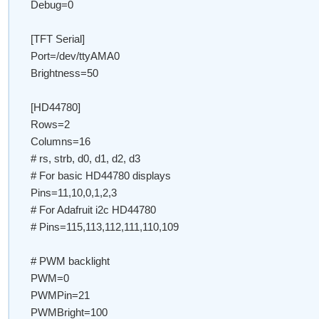
Debug=0
[TFT Serial]
Port=/dev/ttyAMA0
Brightness=50
[HD44780]
Rows=2
Columns=16
# rs, strb, d0, d1, d2, d3
# For basic HD44780 displays
Pins=11,10,0,1,2,3
# For Adafruit i2c HD44780
# Pins=115,113,112,111,110,109
# PWM backlight
PWM=0
PWMPin=21
PWMBright=100