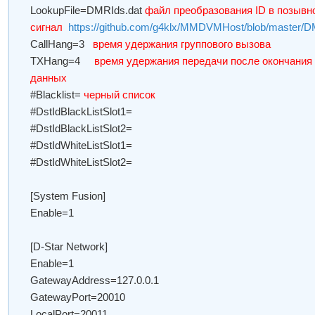
LookupFile=DMRIds.dat
файл преобразования ID в позывн
сигнал
https://github.com/g4klx/MMDVMHost/blob/master/D
CallHang=3
время удержания группового вызова
TXHang=4
время удержания передачи после окончания
данных
#Blacklist=
черный список
#DstIdBlackListSlot1=
#DstIdBlackListSlot2=
#DstIdWhiteListSlot1=
#DstIdWhiteListSlot2=
[System Fusion]
Enable=1
[D-Star Network]
Enable=1
GatewayAddress=127.0.0.1
GatewayPort=20010
LocalPort=20011