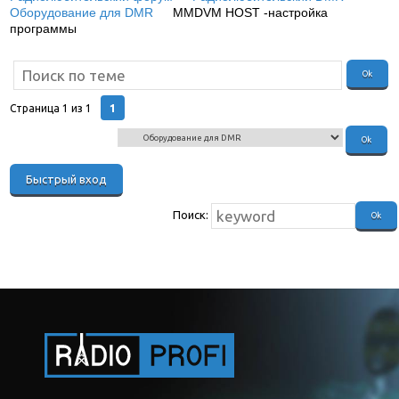
Оборудование для DMR
»
MMDVM HOST -настройка
программы
(настройка программы для радиолюбительского
DMR репитера)
1
Страница
1
из
1
Поиск: