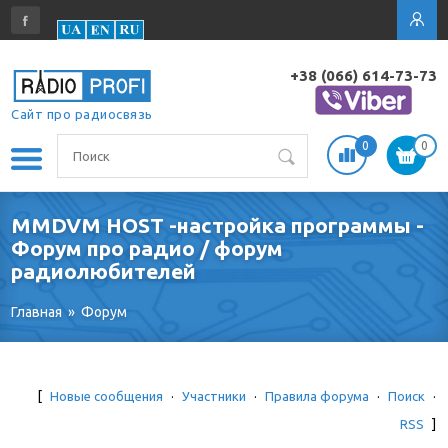
+38 (066) 614-73-73
Сайт про радиосвязь
0
0
MMDVM HOST -настройка программы -
Форум про радио / форум
радиолюбителей
Главная
»
Форум
[
Новые сообщения
·
Участники
·
Правила форума
·
Поиск
·
RSS
]