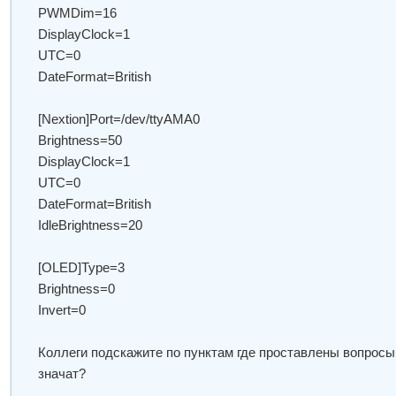
PWMDim=16
DisplayClock=1
UTC=0
DateFormat=British
[Nextion]Port=/dev/ttyAMA0
Brightness=50
DisplayClock=1
UTC=0
DateFormat=British
IdleBrightness=20
[OLED]Type=3
Brightness=0
Invert=0
Коллеги подскажите по пунктам где проставлены вопросы,
значат?