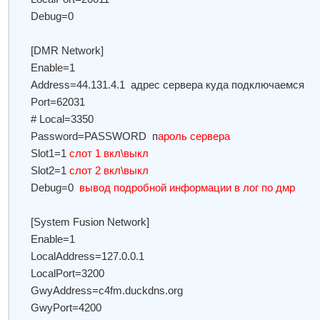
Debug=0
[DMR Network]
Enable=1
Address=44.131.4.1 адрес сервера куда подключаемся
Port=62031
# Local=3350
Password=PASSWORD п
ароль сервера
Slot1=1
слот 1 вкл\выкл
Slot2=1
слот 2 вкл\выкл
Debug=0
вывод подробной информации в лог по дмр
[System Fusion Network]
Enable=1
LocalAddress=127.0.0.1
LocalPort=3200
GwyAddress=c4fm.duckdns.org
GwyPort=4200