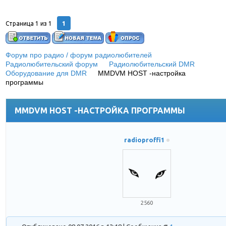
1
Страница
1
из
1
Форум про радио / форум радиолюбителей
»
Радиолюбительский форум
»
Радиолюбительский DMR
»
Оборудование для DMR
»
MMDVM HOST -настройка
программы
(настройка программы для радиолюбительского
DMR репитера)
MMDVM HOST -НАСТРОЙКА ПРОГРАММЫ
radioproffi1
2560