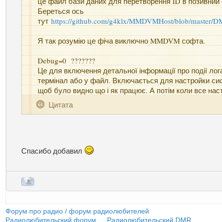
це файл бази даних для перетворення ID в позивний 
Береться ось
тут
https://github.com/g4klx/MMDVMHost/blob/master/D
Я так розумію це фіча виключно MMDVM софта.
Debug=0 ???????
Це для включення детальної інформації про події лог
термінал або у файл. Включається для настройки си
щоб було видно що і як працює. А потім коли все нас
то ставиться на 0. Щоб не займати ресурси.
Цитата
Спасибо добавил
Форум про радио / форум радиолюбителей
»
Радиолюбительский форум
»
Радиолюбительский DMR
»