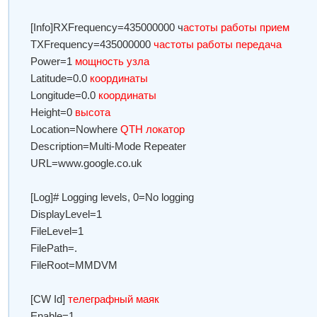
[Info]RXFrequency=435000000 ч
астоты работы прием
TXFrequency=435000000
частоты работы передача
Power=1
мощность узла
Latitude=0.0
координаты
Longitude=0.0
координаты
Height=0
высота
Location=Nowhere
QTH локатор
Description=Multi-Mode Repeater
URL=www.google.co.uk
[Log]# Logging levels, 0=No logging
DisplayLevel=1
FileLevel=1
FilePath=.
FileRoot=MMDVM
[CW Id]
телеграфный маяк
Enable=1