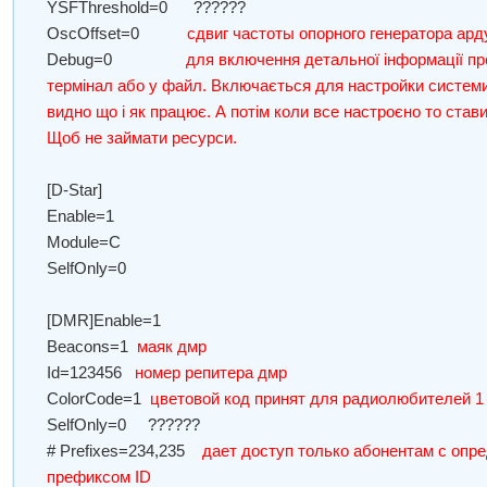
YSFThreshold=0 ??????
OscOffset=0
сдвиг частоты опорного генератора ар
Debug=0
для включення детальної інформації про
термінал або у файл. Включається для настройки систем
видно що і як працює. А потім коли все настроєно то стави
Щоб не займати ресурси.
[D-Star]
Enable=1
Module=C
SelfOnly=0
[DMR]Enable=1
Beacons=1
маяк дмр
Id=123456
номер репитера дмр
ColorCode=1
цветовой код принят для радиолюбителей 1
SelfOnly=0 ??????
# Prefixes=234,235
дает доступ только абонентам с оп
префиксом ID