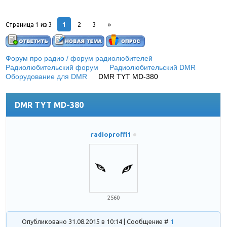
1
Страница
1
из
3
2
3
»
Форум про радио / форум радиолюбителей
»
Радиолюбительский форум
»
Радиолюбительский DMR
»
Оборудование для DMR
»
DMR TYT MD-380
(Обсуждение и
обзор цифровой радиостанции TYT MD-380)
DMR TYT MD-380
radioproffi1
2560
Опубликовано 31.08.2015 в 10:14 | Сообщение #
1