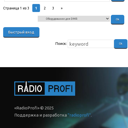
1
Страница
1
из
3
2
3
»
Поиск:
«RadioProfi» © 2025
Поддержка и разработка
"radioprofi"
.