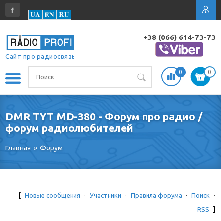
+38 (066) 614-73-73
Сайт про радиосвязь
0
0
DMR TYT MD-380 - Форум про радио /
форум радиолюбителей
Главная
»
Форум
[
Новые сообщения
·
Участники
·
Правила форума
·
Поиск
·
RSS
]