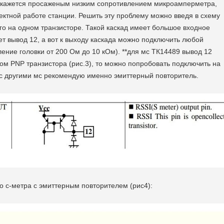
окажется просаженым низким сопротивлением микроамперметра,
ектной работе станции. Решить эту проблему можно введя в схему
го на одном транзисторе. Такой каскад имеет большое входное
ет вывод 12, а вот к выходу каскада можно подключить любой
ение головки от 200 Ом до 10 кОм). **для мс ТК14489 вывод 12
ром РNP транзистора (рис.3), то можно попробовать подключить на
с другими мс рекомендую именно эмиттерный повторитель.
о с-метра с эмиттерным повторителем (рис4):