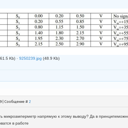
(61.5 Kb)
·
9250239.jpg
(48.9 Kb)
09 | Сообщение #
2
ь микроамперметр напрямую к этому выводу? Да в принципеможно,
оватся в работе