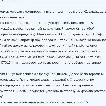
хемы, которая смонтирована внутри р/ст — резистор R1 защищает
ыкании штеккера
ю выполняет и резистор R2, но уже для шины питания +12В.
диокабель экранированный двухжильный) может быть любой
 в разумных пределах). Мне хватило 30 см. Конденсатор 0.1 мкф
ок и помех, например при передаче, чтобы наш с-метр не показыв
С той же целью используется и электролит на 47 мкф. Головка
любой, что есть в наличии, у меня оказалась на ток 100 мкА и
0 Ом. Транзистор может быть любой маломощный NPN, что есть
 КТ315 и тп, подстроечные резисторы — многооборотные синие
тим R5, устанавливаем стрелку на 0 шкалы. Далее резисторами R6
асток шкалы (для линеаризации показаний). Это достаточно
рую придется повторить несколько раз. Возможно придется
зистора R8, если не удается установить стрелку микроамперметра
е).
зательно наличие генратора сигналов с аттенюатором (я