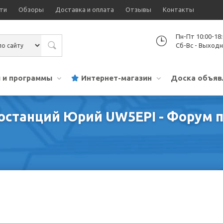
ти
Обзоры
Доставка и оплата
Отзывы
Контакты
Пн-Пт 10:00-18
Сб-Вс - Выход
 и программы
Интернет-магазин
Доска объяв
останций Юрий UW5EPI - Форум п