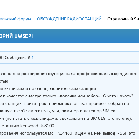
ельский форум
»
ОБСУЖДЕНИЕ РАДИОСТАНЦИЙ
»
Стрелочный S-
ЮРИЙ UW5EPI
08 | Сообщение #
1
ачена для расширения функционала профессиональныхрадиостанц
стью
для китайских и не очень, любительских станций
 в качестве с-метра только «палочки или забор». С чего начать?
й станции, найти тракт приемника, он, как правило, собран на
щую в себе смеситель, упч, лимитер и детектор ЧМ со
 (не путать с мыльницами, сделаными на ВК4819, это не оно).
 станцию kenwood tk-8100.
ирования используется мс ТК14489, ищем на ней вывод RSSI, это