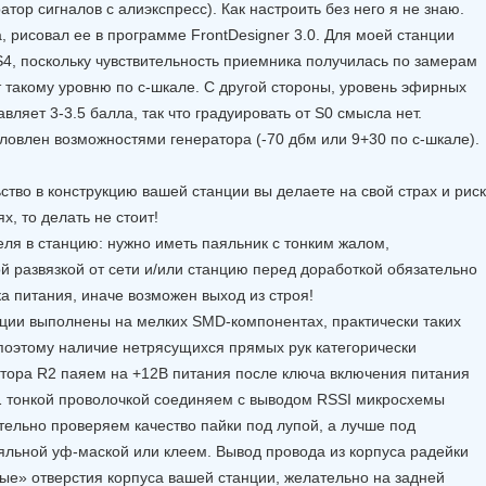
атор сигналов с алиэкспресс). Как настроить без него я не знаю.
 рисовал ее в программе FrontDesigner 3.0. Для моей станции
S4, поскольку чувствительность приемника получилась по замерам
ет такому уровню по с-шкале. С другой стороны, уровень эфирных
вляет 3-3.5 балла, так что градуировать от S0 смысла нет.
овлен возможностями генератора (-70 дбм или 9+30 по с-шкале).
тво в конструкцию вашей станции вы делаете на свой страх и риск
х, то делать не стоит!
еля в станцию: нужно иметь паяльник с тонким жалом,
й развязкой от сети и/или станцию перед доработкой обязательно
а питания, иначе возможен выход из строя!
ции выполнены на мелких SMD-компонентах, практически таких
поэтому наличие нетрясущихся прямых рук категорически
стора R2 паяем на +12В питания после ключа включения питания
1 тонкой проволочкой соединяем с выводом RSSI микросхемы
тельно проверяем качество пайки под лупой, а лучше под
льной уф-маской или клеем. Вывод провода из корпуса радейки
ые» отверстия корпуса вашей станции, желательно на задней