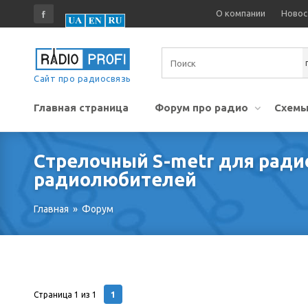
О компании
Новос
Сайт про радиосвязь
Главная страница
Форум про радио
Схемы
Стрелочный S-metr для ради
радиолюбителей
Главная
»
Форум
1
Страница
1
из
1