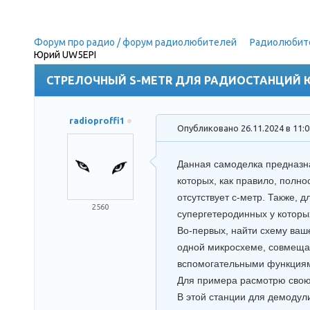
Форум про радио / форум радиолюбителей
»
Радиолюбит
Юрий UW5EPI
СТРЕЛОЧНЫЙ S-METR ДЛЯ РАДИОСТАНЦИЙ 
radioproffi1
Опубликовано 26.11.2024 в 11:
Данная самоделка предназн
которых, как правило, полно
отсутствует с-метр. Также, 
2560
супергетеродинных у которых
Во-первых, найти схему ваше
одной микросхеме, совмещаю
вспомогательными функциями
Для примера расмотрю свою
В этой станции для демодул