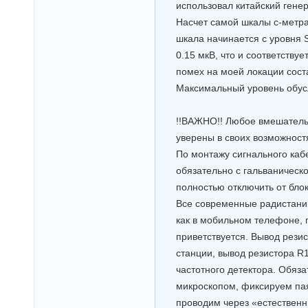
использовал китайский генер
Насчет самой шкалы с-метра,
шкала начинается с уровня 
0.15 мкВ, что и соответству
помех на моей локации соста
Максимальный уровень обусл
!!ВАЖНО!! Любое вмешательс
уверены в своих возможностя
По монтажу сигнального каб
обязательно с гальваническо
полностью отключить от блок
Все современные радистани
как в мобильном телефоне, 
приветствуется. Вывод рези
станции, вывод резистора R
частотного детектора. Обяза
микроскопом, фиксируем пая
проводим через «естественн