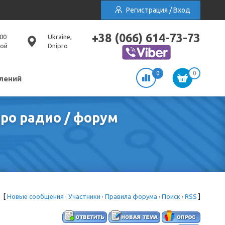
Регистрация / Вход
+38 (066) 614-73-73
:00
Ukraine,
ной
Dnipro
0
0
лений
ро радио / форум
[
Новые сообщения
·
Участники
·
Правила форума
·
Поиск
·
RSS
]