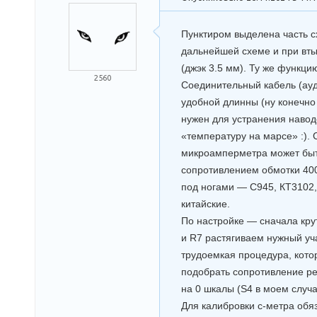
Пунктиром выделена часть с
дальнейшей схеме и при вт
(джэк 3.5 мм). Ту же функци
2560
Соединительный кабель (ау
удобной длинны (ну конечно
нужен для устранения навод
«температуру на марсе» :). 
микроамперметра может быть 
сопротивлением обмотки 40
под ногами — С945, КТ3102,
китайские.
По настройке — сначала кру
и R7 растягиваем нужный уч
трудоемкая процедура, кото
подобрать сопротивление ре
на 0 шкалы (S4 в моем случа
Для калибровки с-метра обя