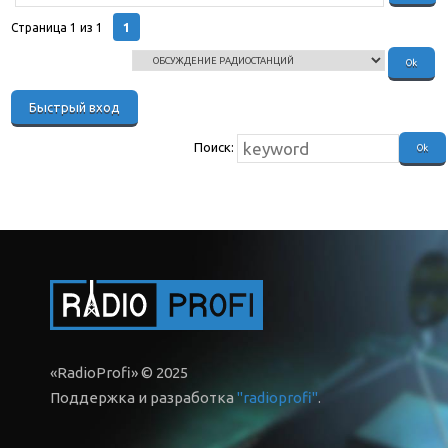
1
Страница
1
из
1
Поиск:
«RadioProfi» © 2025
Поддержка и разработка
"radioprofi"
.