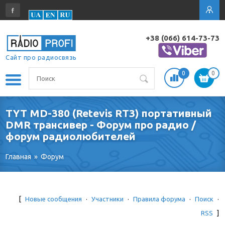
+38 (066) 614-73-73
Сайт про радиосвязь
0
0
TYT MD-380 (Retevis RT3) портативный
DMR трансивер - Форум про радио /
форум радиолюбителей
Главная
»
Форум
[
Новые сообщения
·
Участники
·
Правила форума
·
Поиск
·
RSS
]