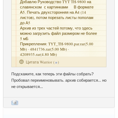
Добавлю Руководство TYT TH-9800 на
славянском с картинками В формате
А5. Печать двухсторонняя на А4 (14
листов), потом порезать листы пополам
до А5
Архив из трех частей потому, что здесь
можно загрузить файл размером не более
5 мБ
Прикрепления: TYT_TH-9800.par.rar(5.00
Mb) · 4841736.rar(5.00 Mb) ·
4208935.rar(4.80 Mb)
Цитата
Warrior
(
)
Подскажите, как теперь эти файлы собрать?
Пробовал переименовывать. архив собирается... но
не открывается...