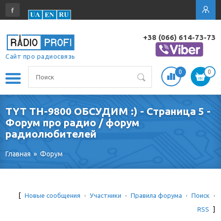
+38 (066) 614-73-73
Сайт про радиосвязь
0
0
TYT TH-9800 ОБСУДИМ :) - Страница 5 -
Форум про радио / форум
радиолюбителей
Главная
»
Форум
[
Новые сообщения
·
Участники
·
Правила форума
·
Поиск
·
RSS
]