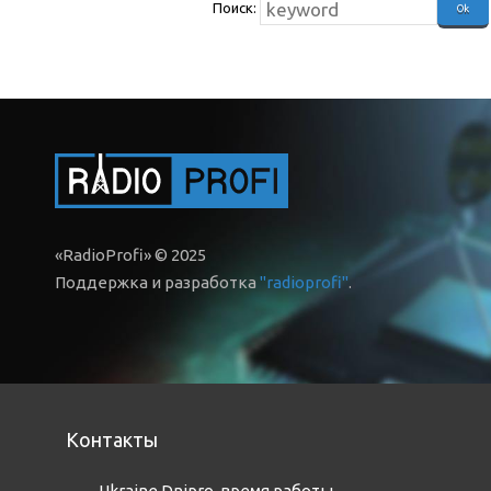
Поиск:
«RadioProfi» © 2025
Поддержка и разработка
"radioprofi"
.
Контакты
Ukraine,Dnipro
,
время работы