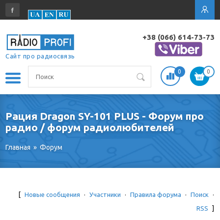
+38 (066) 614-73-73
Сайт про радиосвязь
0
0
Рация Dragon SY-101 PLUS - Форум про
радио / форум радиолюбителей
Главная
»
Форум
[
Новые сообщения
·
Участники
·
Правила форума
·
Поиск
·
RSS
]