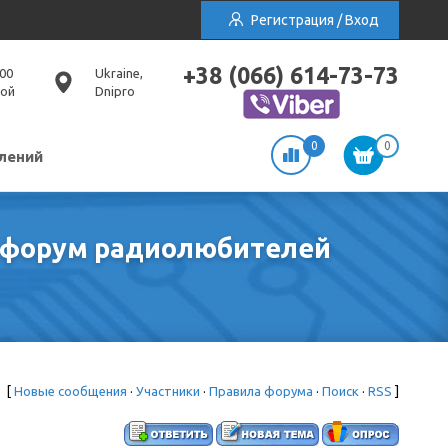
Регистрация / Вход
+38 (066) 614-73-73
:00
Ukraine,
ной
Dnipro
0
0
лений
 / форум радиолюбителей
[
Новые сообщения
·
Участники
·
Правила форума
·
Поиск
·
RSS
]