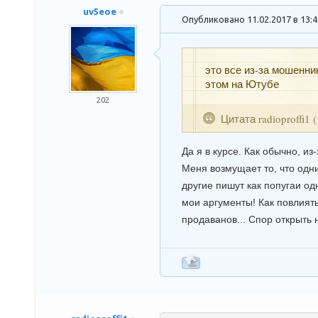
uv5eoe
Опубликовано 11.02.2017 в 13:
это все из-за мошенни
этом на Ютубе
202
Цитата
radioproffi1
(
Да я в курсе. Как обычно, и
Меня возмущает то, что одни
другие пишут как попугаи о
мои аргументы! Как повлият
продаванов... Спор открыть 