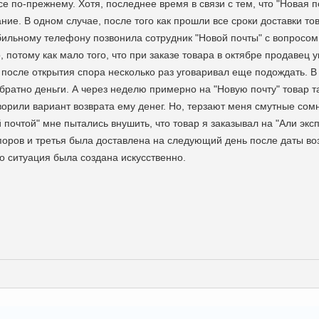
се по-прежнему. Хотя, последнее время в связи с тем, что "Новая п
ие. В одном случае, после того как прошли все сроки доставки това
бильному телефону позвонила сотрудник "Новой почты" с вопросом
, потому как мало того, что при заказе товара в октябре продавец 
и после открытия спора несколько раз уговаривал еще подождать. 
братно деньги. А через неделю примерно на "Новую почту" товар т
орили вариант возврата ему денег. Но, терзают меня смутные сомнен
почтой" мне пытались внушить, что товар я заказывал на "Али экс
поров и третья была доставлена на следующий день после даты во
то ситуация была создана искусственно.