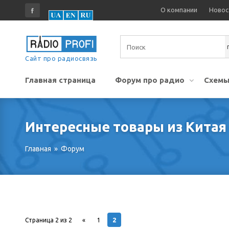
О компании
Новос
Сайт про радиосвязь
Главная страница
Форум про радио
Схемы
Интересные товары из Китая 
Главная
»
Форум
2
Страница
2
из
2
«
1