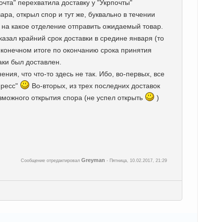
очта" перехватила доставку у "Укрпочты"
ра, открыл спор и тут же, буквально в течении
 на какое отделение отправить ожидаемый товар.
указал крайний срок доставки в средине января (то
В конечном итоге по окончанию срока принятия
аки был доставлен.
ия, что что-то здесь не так. Ибо, во-первых, все
пресс"
Во-вторых, из трех последних доставок
зможного открытия спора (не успел открыть
)
Greyman
Сообщение отредактировал
-
Пятница, 10.02.2017, 21:29