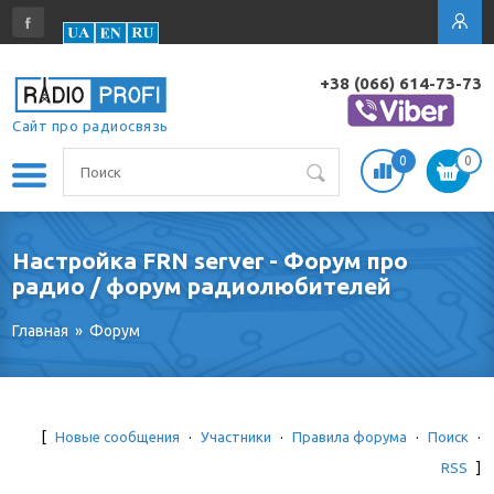
+38 (066) 614-73-73
Сайт про радиосвязь
0
0
Настройка FRN server - Форум про
радио / форум радиолюбителей
Главная
»
Форум
[
Новые сообщения
·
Участники
·
Правила форума
·
Поиск
·
RSS
]