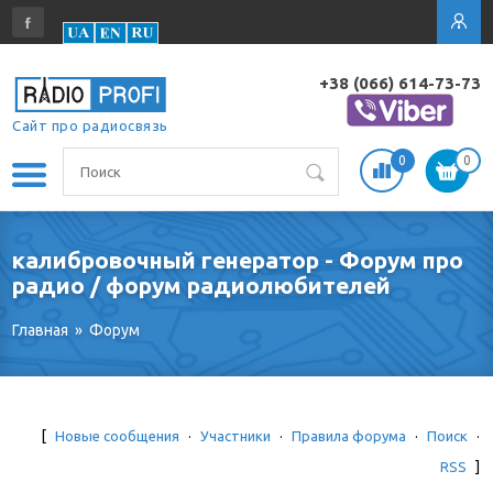
+38 (066) 614-73-73
Сайт про радиосвязь
0
0
калибровочный генератор - Форум про
радио / форум радиолюбителей
Главная
»
Форум
[
Новые сообщения
·
Участники
·
Правила форума
·
Поиск
·
RSS
]