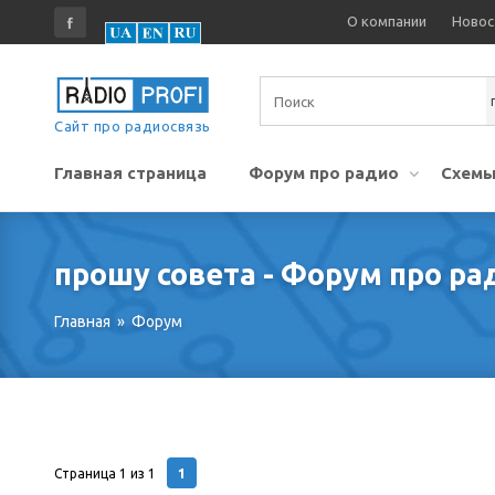
О компании
Новос
Сайт про радиосвязь
Главная страница
Форум про радио
Схемы
прошу совета - Форум про р
Главная
»
Форум
1
Страница
1
из
1