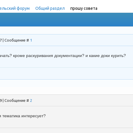
ельский форум
»
Общий раздел
»
прошу совета
(у матерых ради
07 | Сообщение #
1
 начать? кроме раскуривания документации? и какие доки курить?
39 | Сообщение #
2
я тематика интересует?