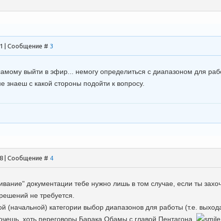
41 | Сообщение #
3
самому выйти в эфир... немогу определиться с диапазоном для раб
не знаеш с какой стороны подойти к вопросу.
58 | Сообщение #
4
ривание" документации тебе нужно лишь в том случае, если ты захоч
решений не требуется.
 (начальной) категории выбор диапазонов для работы (т.е. выхода
хочешь, хоть переговоры Барака Обамы с главой Пентагона.