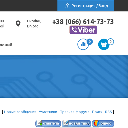
Регистрация / Вход
+38 (066) 614-73-73
:00
Ukraine,
ной
Dnipro
0
0
лений
[
Новые сообщения
·
Участники
·
Правила форума
·
Поиск
·
RSS
]