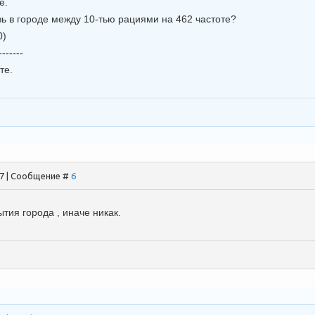
е.
зь в городе между 10-тью рациями на 462 частоте?
0)
-------
те.
17 | Сообщение #
6
тия города , иначе никак.