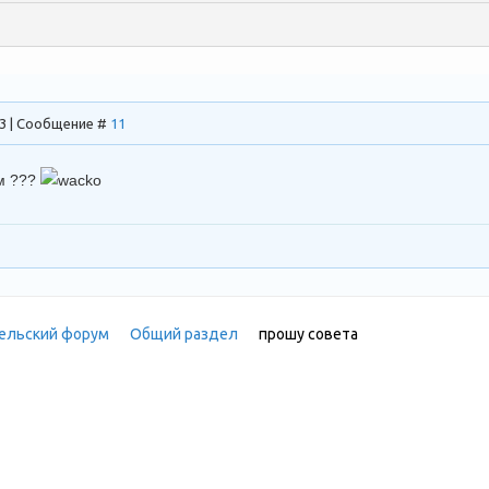
13 | Сообщение #
11
ом ???
ельский форум
»
Общий раздел
»
прошу совета
(у матерых ради