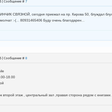
45 | Сообщение #
7
ИНЧИК СВЯЗНОЙ, сегодня приежал на пр. Кирова 50, блуждал блуж
олчат :-(... 80931465406 Буду очень благодарен...
05 | Сообщение #
8
.00-18.00
кой
 второй этаж , центральный зал ,правая сторона рядом с книгами.