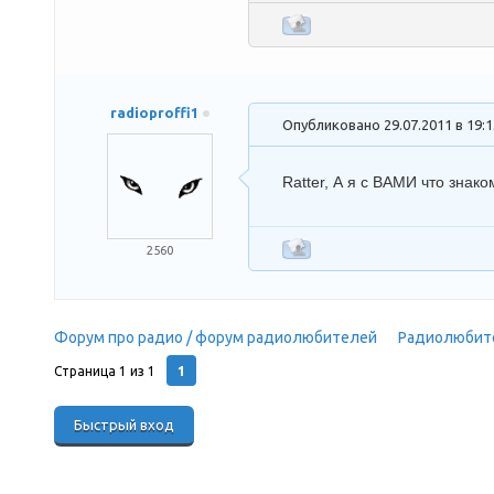
radioproffi1
Опубликовано 29.07.2011 в 19:
Ratter
, А я с ВАМИ что знак
2560
Форум про радио / форум радиолюбителей
»
Радиолюбит
1
Страница
1
из
1