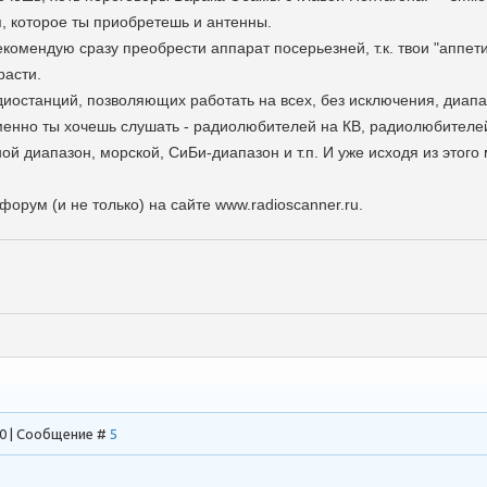
я, которое ты приобретешь и антенны.
омендую сразу преобрести аппарат посерьезней, т.к. твои "аппети
расти.
диостанций, позволяющих работать на всех, без исключения, диапа
менно ты хочешь слушать - радиолюбителей на КВ, радиолюбителей
й диапазон, морской, CиБи-диапазон и т.п. И уже исходя из этого
орум (и не только) на сайте www.radioscanner.ru.
00 | Сообщение #
5