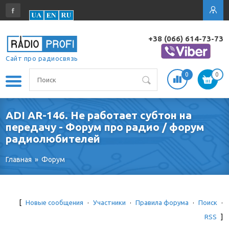
+38 (066) 614-73-73
Сайт про радиосвязь
0
0
ADI AR-146. Не работает субтон на
передачу - Форум про радио / форум
радиолюбителей
Главная
»
Форум
[
Новые сообщения
·
Участники
·
Правила форума
·
Поиск
·
RSS
]