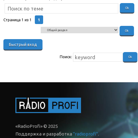
1
Страница
1
из
1
Поиск:
«RadioProfi» © 2025
Поддержка и разработка
"radioprofi"
.