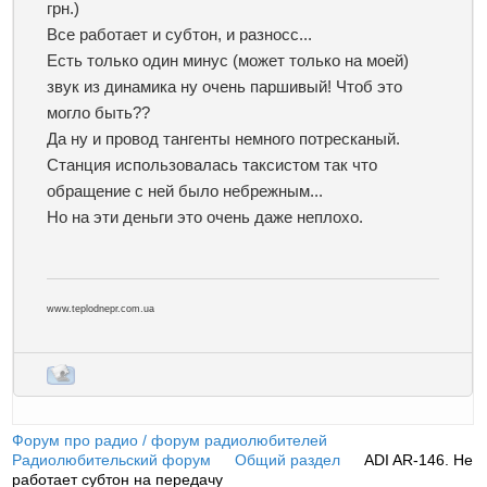
грн.)
Все работает и субтон, и разносс...
Есть только один минус (может только на моей)
звук из динамика ну очень паршивый! Чтоб это
могло быть??
Да ну и провод тангенты немного потресканый.
Станция использовалась таксистом так что
обращение с ней было небрежным...
Но на эти деньги это очень даже неплохо.
www.teplodnepr.com.ua
Форум про радио / форум радиолюбителей
»
Радиолюбительский форум
»
Общий раздел
»
ADI AR-146. Не
работает субтон на передачу