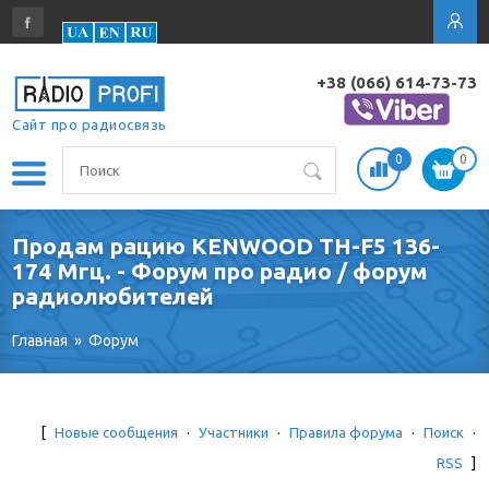
+38 (066) 614-73-73
Сайт про радиосвязь
0
0
Продам рацию KENWOOD TH-F5 136-
174 Мгц. - Форум про радио / форум
радиолюбителей
Главная
»
Форум
[
Новые сообщения
·
Участники
·
Правила форума
·
Поиск
·
RSS
]