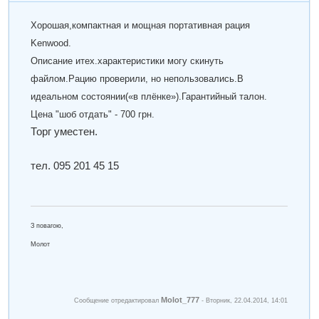
Хорошая,компактная и мощная портативная рация
Kenwood.
Описание итех.характеристики могу скинуть
файлом.
Рацию проверили, но непользовались.
В
идеальном состоянии(«в плёнке»).
Гарантийный талон.
Цена "шоб отдать" - 700 грн.
Торг уместен.
тел. 095 201 45 15
З повагою,
Молот
Molot_777
Сообщение отредактировал
-
Вторник, 22.04.2014, 14:01