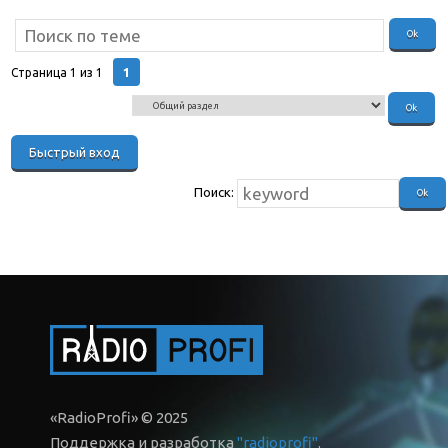
F5 136-174 Мгц.)
1
Страница
1
из
1
Поиск:
«RadioProfi» © 2025
Поддержка и разработка
"radioprofi"
.