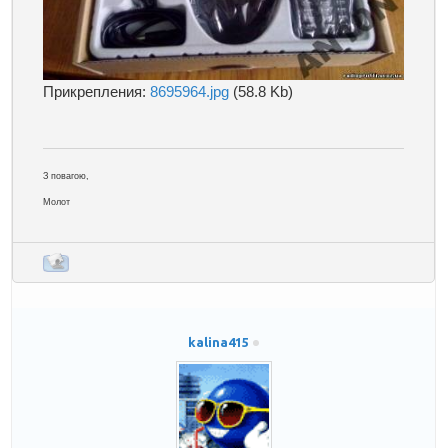
Прикрепления:
8695964.jpg
(58.8 Kb)
З повагою,
Молот
kalina415