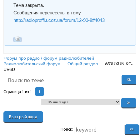
Тема закрыта.
Сообщения перенесены в тему
http://radioproffi.ucoz.ua/forum/12-90-8#4043
Форум про радио / форум радиолюбителей
»
Радиолюбительский форум
»
Общий раздел
»
WOUXUN KG-
UV6D
(Слетел экран.)
1
Страница
1
из
1
Поиск: