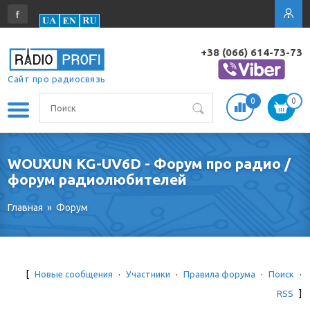
+38 (066) 614-73-73
Сайт про радиосвязь
0
0
WOUXUN KG-UV6D - Форум про радио /
форум радиолюбителей
Главная
»
Форум
[
Новые сообщения
·
Участники
·
Правила форума
·
Поиск
·
RSS
]