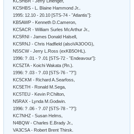
KC5HBR - Jerry Linenger,
KC5HBS - L. Blaine Hammond Jr..
1995: 12.10 - 20.10 [STS-74 - "Atlantis"]:
KB5AWP - Kenneth D.Cameron,
KC5ACR - William Surles McArthur Jr.,
KC5RNI - James Donald Halsell,
KC5RNJ - Chris Hadfield (alsoVA3OOG),
N5SCW - Jerry L.Ross (exKB5OHL).
1996: ? .01 - ? .01 [STS-72 - "Endeavour"]:
KC5ZTA - Koichi Wakata (Яп.).
1996: ? .03 - ? .03 [STS-76 - "?"]:
KC5CKM - Richard A.Searfoss,
KC5ETH - Ronald M.Sega,
KC5TEU - Kevin P.Chilton,
N5RAX - Lynda M.Godwin.
1996: ? .06 - ? .07 [STS-78 - "?"]:
KC7NHZ - Susan Helms,
N4BQW - Charles E.Brady Jr.,
VA3CSA - Robert Brent Thirsk.