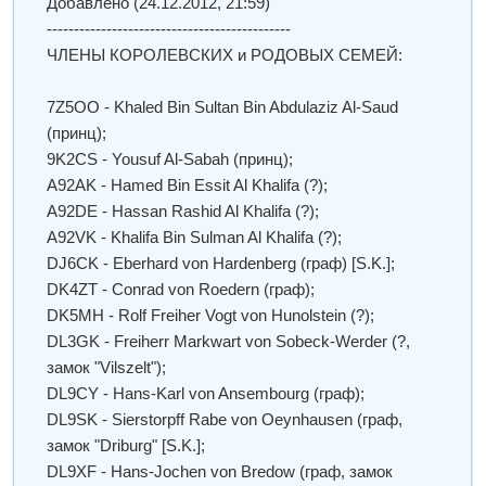
Добавлено
(24.12.2012, 21:59)
---------------------------------------------
ЧЛЕНЫ КОРОЛЕВСКИХ и РОДОВЫХ СЕМЕЙ:
7Z5OO - Khaled Bin Sultan Bin Abdulaziz Al-Saud
(принц);
9K2CS - Yousuf Al-Sabah (принц);
A92AK - Hamed Bin Essit Al Khalifa (?);
A92DE - Hassan Rashid Al Khalifa (?);
A92VK - Khalifa Bin Sulman Al Khalifa (?);
DJ6CK - Eberhard von Hardenberg (граф) [S.K.];
DK4ZT - Conrad von Roedern (граф);
DK5MH - Rolf Freiher Vogt von Hunolstein (?);
DL3GK - Freiherr Markwart von Sobeck-Werder (?,
замок "Vilszelt");
DL9CY - Hans-Karl von Ansembourg (граф);
DL9SK - Sierstorpff Rabe von Oeynhausen (граф,
замок "Driburg" [S.K.];
DL9XF - Hans-Jochen von Bredow (граф, замок