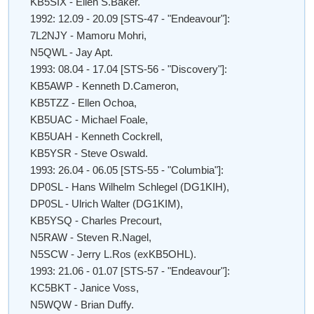
KB5SIX - Ellen S.Baker.
1992: 12.09 - 20.09 [STS-47 - "Endeavour"]:
7L2NJY - Mamoru Mohri,
N5QWL - Jay Apt.
1993: 08.04 - 17.04 [STS-56 - "Discovery"]:
KB5AWP - Kenneth D.Cameron,
KB5TZZ - Ellen Ochoa,
KB5UAC - Michael Foale,
KB5UAH - Kenneth Cockrell,
KB5YSR - Steve Oswald.
1993: 26.04 - 06.05 [STS-55 - "Columbia"]:
DP0SL - Hans Wilhelm Schlegel (DG1KIH),
DP0SL - Ulrich Walter (DG1KIM),
KB5YSQ - Charles Precourt,
N5RAW - Steven R.Nagel,
N5SCW - Jerry L.Ros (exKB5OHL).
1993: 21.06 - 01.07 [STS-57 - "Endeavour"]:
KC5BKT - Janice Voss,
N5WQW - Brian Duffy.