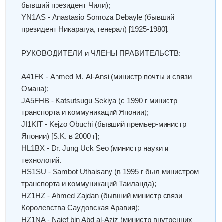
бывший президент Чили);
YN1AS - Аnastasio Somoza Debayle (бывший
президент Никарагуа, генерал) [1925-1980].
________________________________________
РУКОВОДИТЕЛИ и ЧЛЕНЫ ПРАВИТЕЛЬСТВ:
A41FK - Аhmed М. Al-Ansi (министр почты и связи
Омана);
JA5FHB - Katsutsugu Sekiya (с 1990 г министр
транспорта и коммуникаций Японии);
JI1KIT - Kejzo Obuсhi (бывший премьер-министр
Японии) [S.K. в 2000 г];
HL1BX - Dr. Jung Uck Seo (министр науки и
технологий.
HS1SU - Sambot Uthaisany (в 1995 г был министром
транспорта и коммуникаций Таиланда);
HZ1HZ - Аhmed Zajdan (бывший министр связи
Королевства Саудовская Аравия);
HZ1NA - Naief bin Abd al-Aziz (министр внутренних