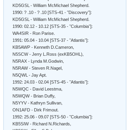
KD5GSL - William McMichael Shepherd.
1990: ? .10 - ? .10 [STS-41 - "Discovery"]:
KD5GSL - William McMichael Shepherd.
1990: 02.12 - 10.12 [STS-35 - "Columbia"]:
WA4SIR - Ron Parise.
1991: 05.04 - 10.04 [STS-37 - "Atlantis"]:
KB5AWP - Kenneth D.Cameron,
N5SCW - Jerry L.Ross (exKB5OHL),
N5RAX - Lynda M.Godwin,
N5RAW - Steven R.Nagel,
N5QWL - Jay Apt.
1992: 24.03 - 02.04 [STS-45 - "Atlantis"]:
N5WQC - David Leestma,
N5WQW - Brian Duffy,
N5YYV - Kathryn Sullivan,
ON1AFD - Dirk Frimout.
1992: 25.06 - 09.07 [STS-50 - "Columbia"]:
KB5SIW - Richard N.Richards,