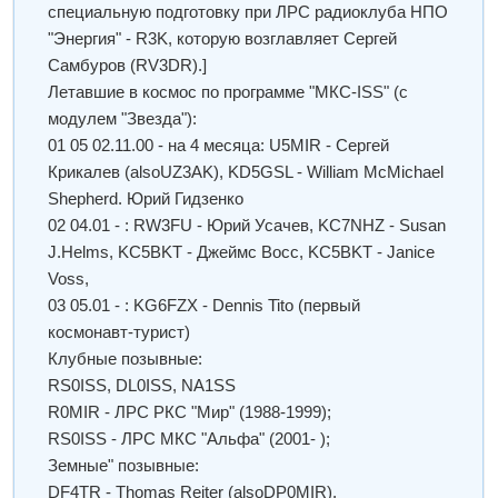
специальную подготовку при ЛРС радиоклуба НПО
"Энергия" - R3K, которую возглавляет Сергей
Самбуров (RV3DR).]
Летавшие в космос по программе "МКС-ISS" (с
модулем "Звезда"):
01 05 02.11.00 - на 4 месяца: U5MIR - Сергей
Крикалев (alsoUZ3AK), KD5GSL - William McMichael
Shepherd. Юрий Гидзенко
02 04.01 - : RW3FU - Юрий Усачев, KC7NHZ - Susan
J.Helms, KC5BKT - Джеймс Восс, KC5BKT - Janice
Voss,
03 05.01 - : KG6FZX - Dennis Tito (первый
космонавт-турист)
Клубные позывные:
RS0ISS, DL0ISS, NA1SS
R0MIR - ЛРС РКС "Мир" (1988-1999);
RS0ISS - ЛРС МКС "Альфа" (2001- );
Земные" позывные:
DF4TR - Thomas Reiter (alsoDP0MIR),