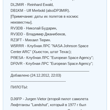
DL2MIR - Reinhard Ewald,
DB1KM - Ulf Merbold (alsoDP3MIR).
[Примечание: даты их полетов в космос
неизвестны].
RV3DB - Николай Бударин,
RV3DD - Владимир Джанибеков,
RZ3FT - Михаил Тюрин.
W5RRR - Клубная ЛРС "NASA Johnson Space
Center ARC" (Хьюстон, штат Техас);
PI9ESA - Клубная ЛРС "European Space Agency";
DF0VR - Клубная ЛРС "European Space Agency";
________________________________________
Добавлено
(24.12.2012, 22:03)
---------------------------------------------
ПИЛОТЫ:
DJ6FP - Jurgen Vietor (второй пилот самолета
Люфтганзы "Landshut", который в 1977 г был