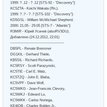
1999: ? .12 - ? .12 [STS-92 - "Discovery"]:
KC5ZTA - Koichi Wakata (Яп.).
1999: ? .? - ? .? [STS-102 - "Discovery"]:
KD5GSL - William McMichael Shepherd.
2000: 21.05 - 29.05 [STS-? - "Atlantis"]:
R3MIR - Юрий Усачев (alsoRV3DU).
Добавлено
(24.12.2012, 22:01)
---------------------------------------------
DB5PL - Renate Bremmer
DG1KIL - Gerhard Thiele,
KB5SIL - Richard Richards,
KC5RSY - Scott Parazynski,
KC5TIE - Carl E. Walz,
KC5TZQ - John E. Blaha,
KC5VPF - Dave Wolf,
KC5WKG - Jean-Francois Clevory,
KC5WKJ - Edward Lu,
KC5WKK - Carlos Noriega,
KE4IQB - Charles Bolden Jr.,