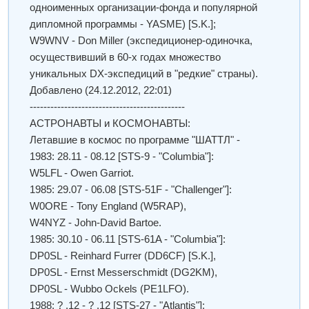
одноименных организации-фонда и популярной
дипломной программы - YASME) [S.K.];
W9WNV - Don Miller (экспедиционер-одиночка,
осуществивший в 60-х годах множество
уникальных DX-экспедиций в "редкие" страны).
Добавлено
(24.12.2012, 22:01)
---------------------------------------------
АСТРОНАВТЫ и КОСМОНАВТЫ:
Летавшие в космос по программе "ШАТТЛ" -
1983: 28.11 - 08.12 [STS-9 - "Columbia"]:
W5LFL - Owen Garriot.
1985: 29.07 - 06.08 [STS-51F - "Challenger"]:
W0ORE - Tony England (W5RAP),
W4NYZ - John-David Bartoe.
1985: 30.10 - 06.11 [STS-61A - "Columbia"]:
DP0SL - Reinhard Furrer (DD6CF) [S.K.],
DP0SL - Ernst Messerschmidt (DG2KM),
DP0SL - Wubbo Ockels (PE1LFO).
1988: ? .12 - ? .12 [STS-27 - "Atlantis"]: