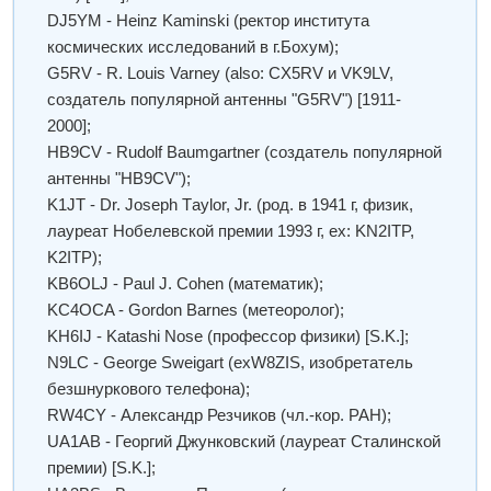
DJ5YM - Heinz Kaminski (ректор института
космических исследований в г.Бохум);
G5RV - R. Louis Varney (also: CX5RV и VK9LV,
создатель популярной антенны "G5RV") [1911-
2000];
HB9CV - Rudolf Baumgartner (создатель популярной
антенны "HB9CV");
K1JT - Dr. Joseph Тaylor, Jr. (род. в 1941 г, физик,
лауреат Нобелевской премии 1993 г, ex: KN2ITP,
K2ITP);
KB6OLJ - Paul J. Cohen (математик);
KC4OCA - Gordon Barnes (метеоролог);
KH6IJ - Katashi Nose (профессор физики) [S.K.];
N9LC - George Sweigart (exW8ZIS, изобретатель
безшнуркового телефона);
RW4CY - Александр Резчиков (чл.-кор. РАH);
UA1AB - Георгий Джунковский (лауреат Сталинской
премии) [S.K.];