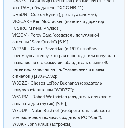
UA3BS - Владимир Постников (горные науки - член-
кор. РАH, обладатель DXCC HR #1);
UR5UN - Сергей Бунин (д-р.т.н., академик);
VK2CAX - Ken McCracken (почетный директор
"CSIRO Mineral Physics");
VK2QV - Percy Sara (создатель популярной
антенны "Sara Quads") [S.K.];
W2BML - Garold Beveridve (в 1917 г изобрел
приемную антенну, которая впоследствии получила
название по его фамилии; обладатель свыше 40
патентов, включая на т.н. "Разнесенный прием
сигналов") [1893-1992];
W3DZZ - Chester LeRoy Buchanan (создатель
популярной антенны "W3DZZ");
W6NRM - Robert Weitbrietch (создатель слухового
аппарата для глухих) [S.K.];
W7DUK - Nolan Bushnell (изобретатель в области
компьютерной техники, создатель РС "Atari");
W8JK - John Kraus (астроном);