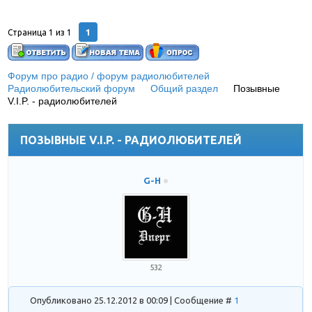
1
Страница
1
из
1
Форум про радио / форум радиолюбителей
»
Радиолюбительский форум
»
Общий раздел
»
Позывные
V.I.P. - радиолюбителей
(Радио не чуждо и королям, и
султанам, и президентам)
ПОЗЫВНЫЕ V.I.P. - РАДИОЛЮБИТЕЛЕЙ
G-H
532
Опубликовано 25.12.2012 в 00:09 | Сообщение #
1