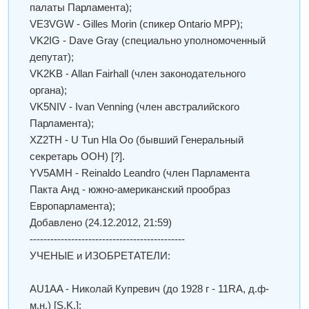
палаты Парламента);
VE3VGW - Gilles Morin (спикер Ontario MPP);
VK2IG - Dave Gray (специально уполномоченный
депутат);
VK2KB - Allan Fairhall (член законодательного
органа);
VK5NIV - Ivan Venning (член австралийского
Парламента);
XZ2TH - U Тun Hla Oo (бывший Генеральный
секретарь ООН) [?].
YV5AMH - Reinaldo Leandro (член Парламента
Пакта Анд - южно-американский прообраз
Европарламента);
Добавлено
(24.12.2012, 21:59)
---------------------------------------------
УЧEНЫЕ и ИЗОБРЕТАТЕЛИ:
AU1AA - Николай Купревич (до 1928 г - 11RA, д.ф-
м.н.) [S.K.];