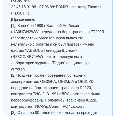
(KC5VPF).
32 46 15.01.98 - 07.06.98: R0MIR - оп. Andy Thomas
(KD5CHF).
[Примечание:
[1]. В ноябре 1988 г Валерий Агабеков
(UA6HZ/N2WW) передал на борт трансивер FT290R
(впоследствии Муса Манаров вывез его
нелегально с орбиты и он был подарен музею
фирмы YAESU), а Геннадий Шульгин
(RZ3CC/KB7JAW) - изготовленную им в
лаборатории журнала "Радио" специальную
антенну.
[2] Позднее, после проведения успешных
экспериментов, OE3GPA, OE3MZA и OE6NZD
передали на борт станции: трансивер DJ120,
контроллер TNC-2. В 1991 г ЛРС комплекса была
переоборудована. Появились: трансивер IC228,
контроллер TNC-PacComm, PC "Laptop".
[3]. С начала 90-годов все космонавты проходят