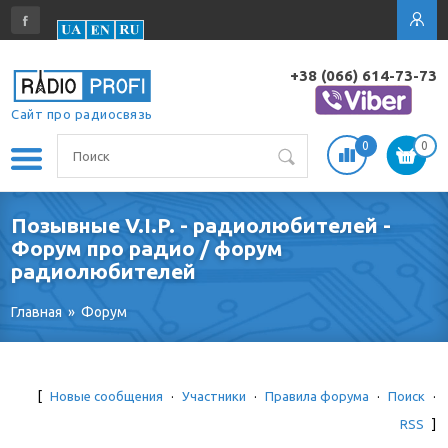
+38 (066) 614-73-73
Сайт про радиосвязь
0
0
Позывные V.I.P. - радиолюбителей -
Форум про радио / форум
радиолюбителей
Главная
»
Форум
[
Новые сообщения
·
Участники
·
Правила форума
·
Поиск
·
RSS
]