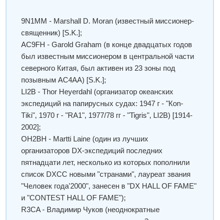
9N1MM - Marshall D. Moran (известный миссионер-
священник) [S.K.];
AC9FH - Garold Graham (в конце двадцатых годов
был известным миссионером в центральной части
северного Китая, был активен из 23 зоны под
позывным AC4AA) [S.K.];
LI2B - Thor Heyerdahl (организатор океанских
экспедиций на папирусных судах: 1947 г - "Коn-
Тiki", 1970 г - "RA1", 1977/78 гг - "Tigris", LI2B) [1914-
2002];
OH2BH - Martti Laine (один из лучших
организаторов DX-экспедиций последних
пятнадцати лет, несколько из которых пополнили
список DXCC новыми "странами", лауреат звания
"Человек года'2000", занесен в "DX HALL OF FAME"
и "CONTEST HALL OF FAME");
R3CA - Владимир Чуков (неоднократные