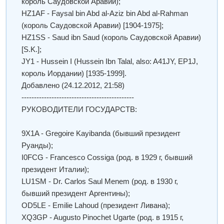
король Саудовской Аравии);
HZ1AF - Faysal bin Abd al-Aziz bin Abd al-Rahman
(король Саудовской Аравии) [1904-1975];
HZ1SS - Saud ibn Saud (король Саудовской Аравии)
[S.K.];
JY1 - Hussein I (Hussein Ibn Talal, also: A41JY, EP1J,
король Иордании) [1935-1999].
Добавлено
(24.12.2012, 21:58)
---------------------------------------------
РУКОВОДИТЕЛИ ГОСУДАРСТВ:
9X1A - Gregoire Kayibanda (бывший президент
Руанды);
I0FCG - Francesco Cossiga (род. в 1929 г, бывший
президент Италии);
LU1SM - Dr. Carlos Saul Menem (род. в 1930 г,
бывший президент Аргентины);
OD5LE - Emilie Lahoud (президент Ливана);
XQ3GP - Augusto Pinochet Ugarte (род. в 1915 г,