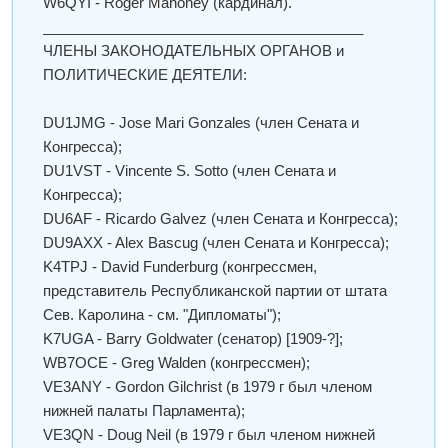
W6QYI - Roger Mahoney (кардинал).
________________________________________
ЧЛЕНЫ ЗАКОНОДАТЕЛЬНЫХ ОРГАНОВ и
ПОЛИТИЧЕСКИЕ ДЕЯТЕЛИ:
DU1JMG - Jose Mari Gonzales (член Сената и
Конгресса);
DU1VST - Vincente S. Sotto (член Сената и
Конгресса);
DU6AF - Ricardo Galvez (член Сената и Конгресса);
DU9AXX - Alex Bascug (член Сената и Конгресса);
K4TPJ - David Funderburg (конгрессмен,
представитель Республиканской партии от штата
Сев. Каролина - см. "Дипломаты");
K7UGA - Barry Goldwater (сенатор) [1909-?];
WB7OCE - Greg Walden (конгрессмен);
VE3ANY - Gordon Gilchrist (в 1979 г был членом
нижней палаты Парламента);
VE3QN - Doug Neil (в 1979 г был членом нижней