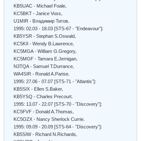
KB5UAC - Michael Foale,
KC5BKT - Janice Voss,
U1MIR - Владимир Титов.
1995: 02.03 - 18.03 [STS-67 - "Endeavour"]:
KB5YSR - Stephan S.Oswald,
KC5KII - Wendy B.Lawrence,
KC5MGA - William G.Gregory,
KC5MGF - Tamara E.Jernigan,
N3TQA - Samuel T.Durrance,
WA4SIR - Ronald A.Parise.
1995: 27.06 - 07.07 [STS-71 - "Atlantis"]:
KB5SIX - Ellen S.Baker,
KB5YSQ - Charles Precourt.
1995: 13.07 - 22.07 [STS-70 - "Discovery"]:
KC5FVF - Donald A.Thomas,
KC5OZX - Nancy Sherlock Currie.
1995: 09.09 - 20.09 [STS-64 - "Discovery"]:
KB5SIW - Richard N.Richards,