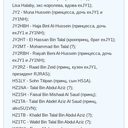
Lisa Halaby, экс-королева, вдова exJY1);
JY2 - Мuna Hussein (принцесса, дочь exJY1 и
JY1NH);
JY2HBH - Haja Bint Al-Hussein (принцесса, дочь
exJY1 и JY1NH);
JY2HT - El Hassan Bin Talal (кронпринц, брат exJY1);
JY2MT - Mohammad Ibn Talal (?);
JY2RBH - Raiyah Beni Al-Hussein (принцесса, дочь
exJY1 и JY1NH);
JY2RZ - Raad Bin Zeid (принц, кузен exJY1,
президент RJRAS);
HS1LY - Sohn Тitipan (принц, сын HS1A).
HZ1NA - Talal Bin Abdul Aziz (?);
HZ1SH - Faisal Bin Mishaal Al Saud (принц);
HZ1TA - Тalal Bin Аbdel Аziz Al Saud (принц,
alsoSU1VN);
HZ1TB - Khalid Bin Talal Bin Abdul Aziz (?);
HZ1TC - Walid Bin Talal Bin Abdul Aziz (?);