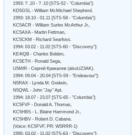
1993: ? .10 - ? .10 [STS-52 - "Columbia"]:
KD5GSL - William McMichael Shepherd.
1993: 18.10 - 01.11 [STS-58 - "Columbia"]:
KC5ACR - William Surles McArthur Jr.,
KC5AXA - Martin Fettman,
KC5CKM - Richard Searfoss.
1994: 03.02 - 11.02 [STS-60 - "Discovery"]:
KE4IQB - Charles Bolden,
KC5ETH - Ronald Sega,
U5MIR - Сергей Крикалев (alsoUZ3AK).
1994: 09.04 - 20.04 [STS-59 - "Endeavour"]:
N5RAX - Lynda M. Godwin,
N5QWL - John "Jay" Apt.
1994: 18.07 - 23.07 [STS-65 - "Columbia"]:
KC5FVF - Donald A. Thomas,
KC5HBS - L. Blaine Hammond Jr.,
KC5HBV - Robert D. Cabana.
(Voice: KC5FVF, PR: W5RRR-1)
1995: 03.02 - 11.02 [STS-63 - "Discovery"]: