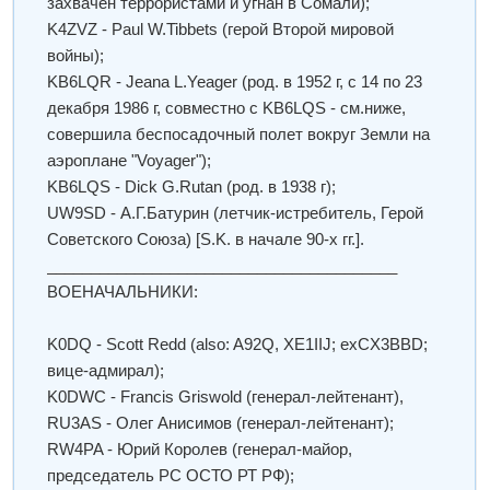
захвачен террористами и угнан в Сомали);
K4ZVZ - Paul W.Tibbets (герой Второй мировой
войны);
KB6LQR - Jeana L.Yeager (род. в 1952 г, с 14 по 23
декабря 1986 г, совместно с KB6LQS - см.ниже,
совершила беспосадочный полет вокруг Земли на
аэроплане "Voyager");
KB6LQS - Dick G.Rutan (род. в 1938 г);
UW9SD - А.Г.Батурин (летчик-истребитель, Герой
Советского Союза) [S.K. в начале 90-х гг.].
________________________________________
ВОЕНАЧАЛЬНИКИ:
K0DQ - Scott Redd (also: A92Q, XE1IIJ; exCX3BBD;
вице-адмирал);
K0DWC - Francis Griswold (генерал-лейтенант),
RU3AS - Олег Анисимов (генерал-лейтенант);
RW4PA - Юрий Королев (генерал-майор,
председатель РС ОСТО РТ РФ);