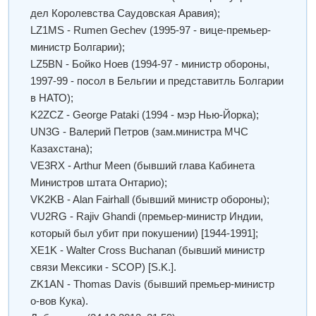
дел Королевства Саудовская Аравия);
LZ1MS - Rumen Gechev (1995-97 - вице-премьер-
министр Болгарии);
LZ5BN - Бойко Ноев (1994-97 - министр обороны,
1997-99 - посол в Бельгии и представитль Болгарии
в НАТО);
K2ZCZ - George Pataki (1994 - мэр Нью-Йорка);
UN3G - Валерий Петров (зам.министра МЧС
Казахстана);
VE3RX - Arthur Meen (бывший глава Кабинета
Министров штата Онтарио);
VK2KB - Alan Fairhall (бывший министр обороны);
VU2RG - Rajiv Ghandi (премьер-министр Индии,
который был убит при покушении) [1944-1991];
XE1K - Walter Cross Buchanan (бывший министр
связи Мексики - SCOP) [S.K.].
ZK1AN - Thomas Davis (бывший премьер-министр
о-вов Кука).