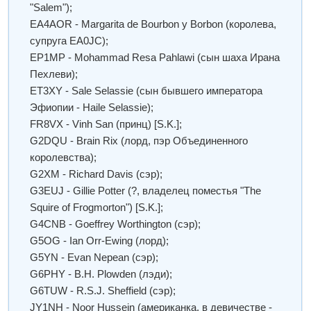
"Salem");
EA4AOR - Margarita de Bourbon y Borbon (королева,
супруга EA0JC);
EP1MP - Mohammad Resa Pahlawi (сын шаха Ирана
Пехлеви);
ET3XY - Sale Selassie (сын бывшего императора
Эфиопии - Haile Selassie);
FR8VX - Vinh San (принц) [S.K.];
G2DQU - Brain Rix (лорд, пэр Объединенного
королевства);
G2XM - Richard Davis (сэр);
G3EUJ - Gillie Potter (?, владелец поместья "The
Squire of Frogmorton") [S.K.];
G4CNB - Goeffrey Worthington (сэр);
G5OG - Ian Orr-Ewing (лорд);
G5YN - Evan Nepean (сэр);
G6PHY - B.H. Plowden (лэди);
G6TUW - R.S.J. Sheffield (сэр);
JY1NH - Noor Hussein (американка, в девичестве -