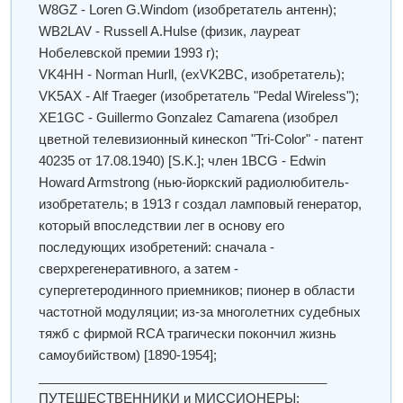
W8GZ - Loren G.Windom (изобретатель антенн);
WB2LAV - Russell A.Hulse (физик, лауреат
Нобелевской премии 1993 г);
VK4HH - Norman Hurll, (exVK2BC, изобретатель);
VK5AX - Alf Traeger (изобретатель "Pedal Wireless");
XE1GC - Guillermo Gonzalez Camarena (изобрел
цветной телевизионный кинескоп "Tri-Color" - патент
40235 от 17.08.1940) [S.K.]; член 1BCG - Edwin
Howard Armstrong (нью-йоркский радиолюбитель-
изобретатель; в 1913 г создал ламповый генератор,
который впоследствии лег в основу его
последующих изобретений: сначала -
сверхрегенеративного, а затем -
супергетеродинного приемников; пионер в области
частотной модуляции; из-за многолетних судебных
тяжб с фирмой RCA трагически покончил жизнь
самоубийством) [1890-1954];
________________________________________
ПУТЕШЕСТВЕННИКИ и МИССИОНЕРЫ: