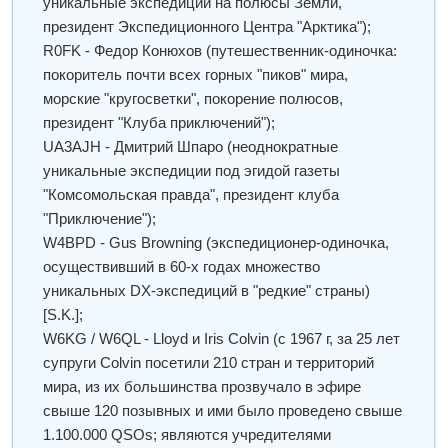
уникальные экспедиции на полюсы Земли,
президент Экспедиционного Центра "Арктика");
R0FK - Федор Конюхов (путешественник-одиночка:
покоритель почти всех горных "пиков" мира,
морские "кругосветки", покорение полюсов,
президент "Клуба приключений");
UA3AJH - Дмитрий Шпаро (неоднократные
уникальные экспедиции под эгидой газеты
"Комсомольская правда", президент клуба
"Приключение");
W4BPD - Gus Browning (экспедиционер-одиночка,
осуществивший в 60-х годах множество
уникальных DX-экспедиций в "редкие" страны)
[S.K.];
W6KG / W6QL - Lloyd и Iris Colvin (с 1967 г, за 25 лет
супруги Colvin посетили 210 стран и территорий
мира, из их большинства прозвучало в эфире
свыше 120 позывных и ими было проведено свыше
1.100.000 QSOs; являются учредителями