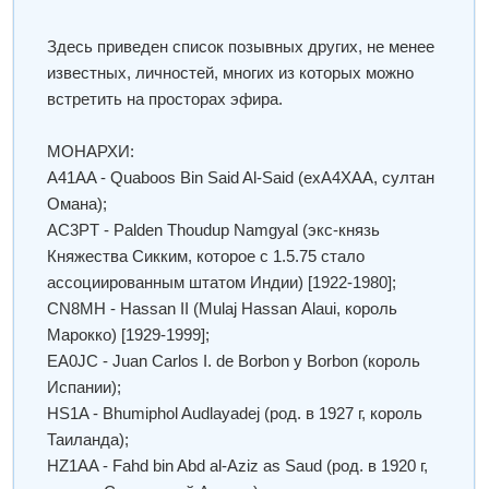
Здесь приведен список позывных других, не менее
известных, личностей, многих из которых можно
встретить на просторах эфира.
МОНАРХИ:
A41AA - Quaboos Bin Said Al-Said (exA4XAA, султан
Омана);
AC3PT - Palden Thoudup Namgyal (экс-князь
Княжества Сикким, которое с 1.5.75 стало
ассоциированным штатом Индии) [1922-1980];
CN8MH - Hassan II (Мulaj Hassan Аlaui, король
Марокко) [1929-1999];
EA0JC - Juan Carlos I. de Borbon y Borbon (король
Испании);
HS1A - Bhumiphol Audlayadej (род. в 1927 г, король
Таиланда);
HZ1AA - Fahd bin Abd al-Aziz as Saud (род. в 1920 г,