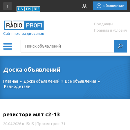
объявление
Продавцы
Правила и условия
Сайт про радиосвязь
Доска объявлений
Главная
»
Доска объявлений
»
Все объявления
»
Радиодетали
резистори млт с2-13
20.04.2026 в 15:15
| Просмотров: 71