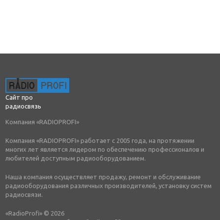
Сайт про
радиосвязь
Компания «RADIOPROFI»
Компания «RADIOPROFI» работает с 2005 года, на протяжении
многих лет является лидером по обеспечению профессионалов и
любителей доступным радиооборудованием.
Наша компания осуществляет продажу, ремонт и обслуживание
радиооборудования различных производителей, установку систем
радиосвязи.
«RadioProfi» © 2026