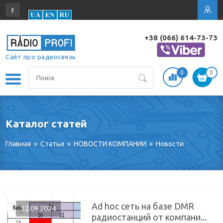
+38 (066) 614-73-73
Сайт про радиосвязь
0
0
Каталог статей
Главная
»
Статьи
»
НОВОСТИ КОМПАНИИ
»
Новости
Ad hoc сеть на базе DMR
12.09.2024
радиостанций от компани...