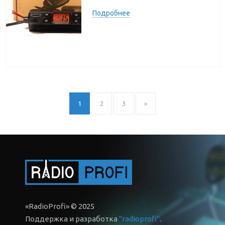
Подробнее
1
2
3
»
«RadioProfi» © 2025
Поддержка и разработка
"radioprofi"
.