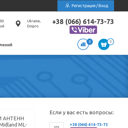
Регистрация / Вход
+38 (066) 614-73-73
:00
Ukraine,
ной
Dnipro
0
0
лений
Если у вас есть вопросы:
И АНТЕНН
Midland ML-
+38 (066) 614-73-73