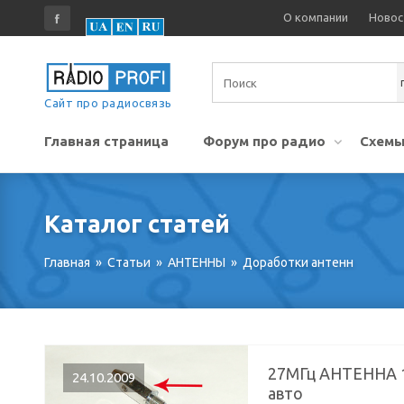
О компании
Новос
Сайт про радиосвязь
Главная страница
Форум про радио
Схемы
Каталог статей
Главная
»
Статьи
»
АНТЕННЫ
»
Доработки антенн
27МГц АНТЕННА 1
24.10.2009
авто