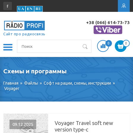
+38 (066) 614-73-73
Сайт про радиосвязь
0
0
Схемы и программы
Главная
»
Файлы
»
Софт на рации, схемы, инструкции
»
Voyager
Voyager Travel soft new
09.12.2025
version type-c