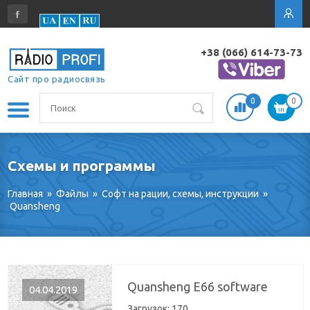
+38 (066) 614-73-73
Сайт про радиосвязь
0
0
Схемы и программы
Главная
»
Файлы
»
Софт на рации, схемы, инструкции
»
Quansheng
Quansheng E66 software
04.04.2019
Загрузок:
170