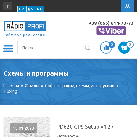
+38 (066) 614-73-73
Сайт про радиосвязь
0
0
Схемы и программы
Главная
»
Файлы
»
Софт на рации, схемы, инструкции
»
Puxing
PD620 CPS Setup v1.27
18.01.2023
Загрузок:
86