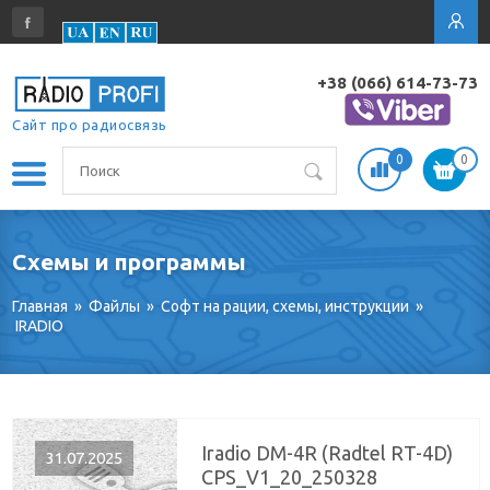
+38 (066) 614-73-73
Сайт про радиосвязь
0
0
Схемы и программы
Главная
»
Файлы
»
Софт на рации, схемы, инструкции
»
IRADIO
Iradio DM-4R (Radtel RT-4D)
31.07.2025
CPS_V1_20_250328