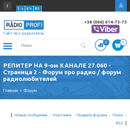
+38 (066) 614-73-73
Сайт про радиосвязь
0
0
РЕПИТЕР НА 9-ом КАНАЛЕ 27.060 -
Страница 2 - Форум про радио / форум
радиолюбителей
Главная
»
Форум
[
Новые сообщения
·
Участники
·
Правила форума
·
Поиск
·
RSS
]