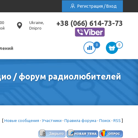
Регистрация / Вход
+38 (066) 614-73-73
:00
Ukraine,
ной
Dnipro
0
0
лений
адио / форум радиолюбителей
[
Новые сообщения
·
Участники
·
Правила форума
·
Поиск
·
RSS
]