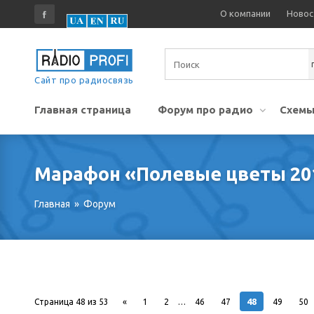
О компании
Новос
Сайт про радиосвязь
Главная страница
Форум про радио
Схемы
Марафон «Полевые цветы 201
Главная
»
Форум
48
Страница
48
из
53
«
1
2
…
46
47
49
50