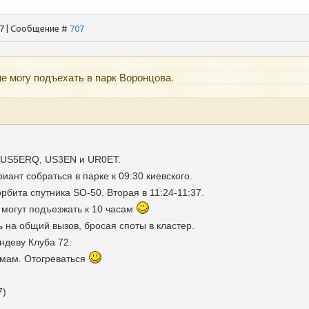
17 | Сообщение #
707
е могу подъехать в парк Воронцова.
: US5ERQ, US3EN и UR0ET.
иант собраться в парке к 09:30 киевского.
орбита спутника SO-50. Вторая в 11:24-11:37.
 могут подъезжать к 10 часам
 на общий вызов, бросая споты в кластер.
ндеву Клуба 72.
омам. Отогреваться
7)
-------