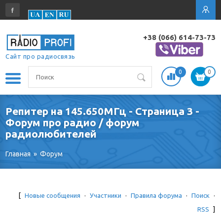
+38 (066) 614-73-73
Сайт про радиосвязь
0
0
Репитер на 145.650МГц - Страница 3 -
Форум про радио / форум
радиолюбителей
Главная
»
Форум
[
Новые сообщения
·
Участники
·
Правила форума
·
Поиск
·
RSS
]