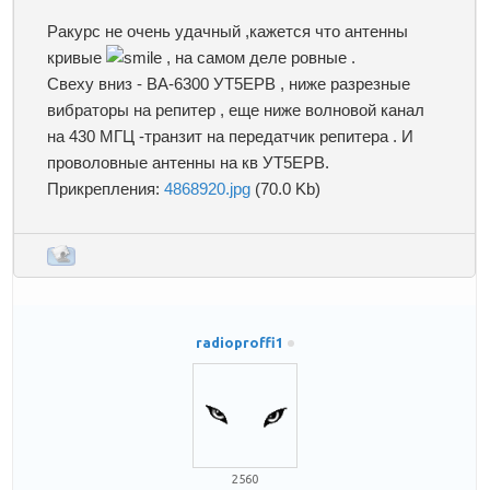
Ракурс не очень удачный ,кажется что антенны
кривые
, на самом деле ровные .
Свеху вниз - ВА-6300 УТ5ЕРВ , ниже разрезные
вибраторы на репитер , еще ниже волновой канал
на 430 МГЦ -транзит на передатчик репитера . И
проволовные антенны на кв УТ5ЕРВ.
Прикрепления:
4868920.jpg
(70.0 Kb)
radioproffi1
2560