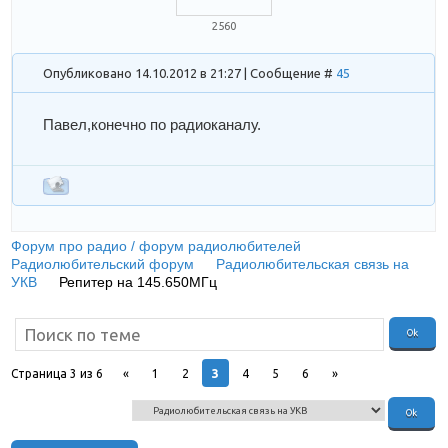
2560
Опубликовано 14.10.2012 в 21:27 | Сообщение #
45
Павел
,конечно по радиоканалу.
Форум про радио / форум радиолюбителей
»
Радиолюбительский форум
»
Радиолюбительская связь на
УКВ
»
Репитер на 145.650МГц
(радиолюбительский
ретранслятор в Днепре)
3
Страница
3
из
6
«
1
2
4
5
6
»