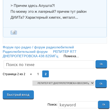
> Причем здесь Алушта?!
По моему это ж лагерный? причем тут район
ДИИТа? Характерный химтех, металл...
Форум про радио / форум радиолюбителей
»
Радиолюбительский форум
»
РЕПИТЕР R77
ДНЕПРОПЕТРОВСКА 438.825МГц
»
Помеха...
2
Страница
2
из
2
«
1
Поиск: