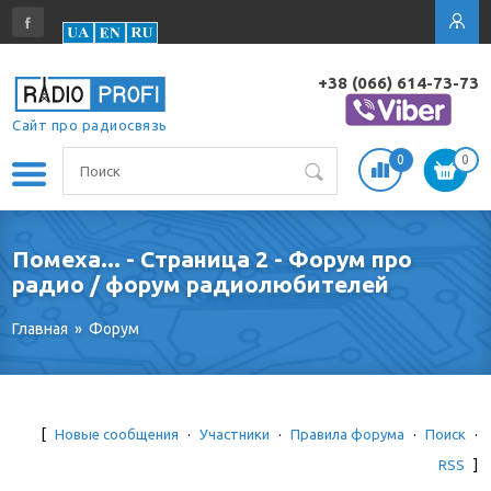
+38 (066) 614-73-73
Сайт про радиосвязь
0
0
Помеха... - Страница 2 - Форум про
радио / форум радиолюбителей
Главная
»
Форум
[
Новые сообщения
·
Участники
·
Правила форума
·
Поиск
·
RSS
]