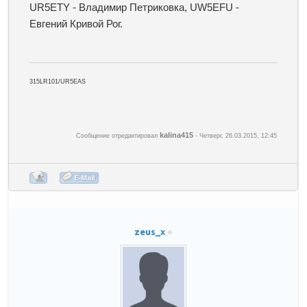
UR5ETY - Владимир Петриковка, UW5EFU -
Евгений Кривой Рог.
315LR101/UR5EAS
kalina415
Сообщение отредактировал
-
Четверг, 26.03.2015, 12:45
zeus_x