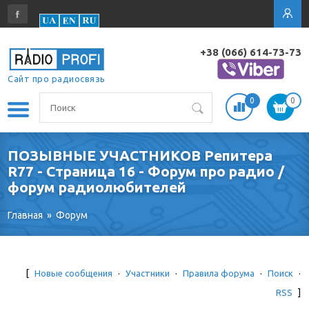
+38 (066) 614-73-73
Сайт про радиосвязь
0
0
ПОЗЫВНЫЕ УЧАСТНИКОВ Репитера
R77 - Страница 16 - Форум про радио /
форум радиолюбителей
Главная
»
Форум
[
Новые сообщения
·
Участники
·
Правила форума
·
Поиск
·
RSS
]