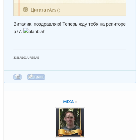
Цитата
rAm
(
)
Виталик, поздравляю! Теперь жду тебя на репиторе
р77.
315LR101/UR5EAS
MIXA