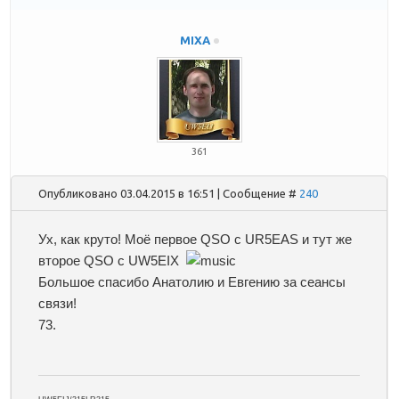
MIXA
361
Опубликовано 03.04.2015 в 16:51 | Сообщение #
240
Ух, как круто! Моё первое QSO c UR5EAS и тут же
второе QSO c UW5EIX
Большое спасибо Анатолию и Евгению за сеансы
связи!
73.