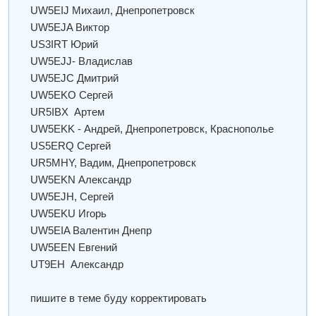
UW5EIJ Михаил, Днепропетровск
UW5EJA Виктор
US3IRT Юрий
UW5EJJ- Владислав
UW5EJC Дмитрий
UW5EKO Сергей
UR5IBX Артем
UW5EKK - Андрей, Днепропетровск, Краснополье
US5ERQ Сергей
UR5MHY, Вадим, Днепропетровск
UW5EKN Александр
UW5EJH, Сергей
UW5EKU Игорь
UW5EIA Валентин Днепр
UW5EEN Евгений
UT9EH Александр
пишите в теме буду корректировать